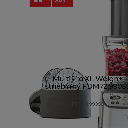
MultiPro XL Weigh+
strieborný FDM72.990S
FDM72.990SS