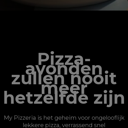
MY PIZZERIA
Pizza-
avonden
zullen nooit
meer
hetzelfde zijn
My Pizzeria is het geheim voor ongelooflijk
lekkere pizza, verrassend snel