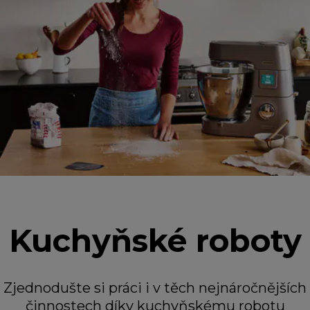
Kuchyňské roboty
Zjednodušte si práci i v těch nejnáročnějších
činnostech díky kuchyňskému robotu