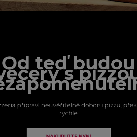
MY PIZZERIA
Od teď budou
večery s pizzo
ezapomenutel
zeria připraví neuvěřitelně doboru pizzu, pře
rychle
NAKUPUJTE NYNÍ