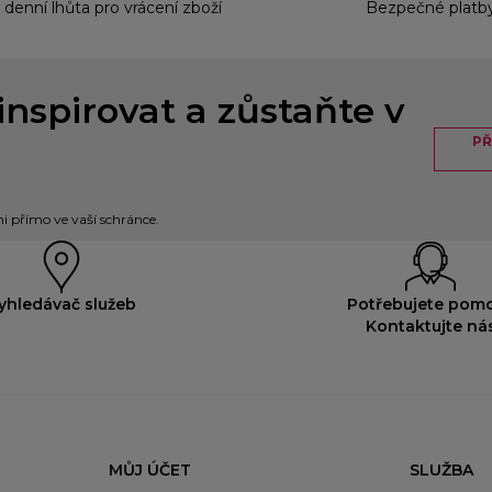
 denní lhůta pro vrácení zboží
Bezpečné platb
inspirovat a zůstaňte v
PŘ
 přímo ve vaší schránce.
yhledávač služeb
Potřebujete pom
Kontaktujte ná
MŮJ ÚČET
SLUŽBA