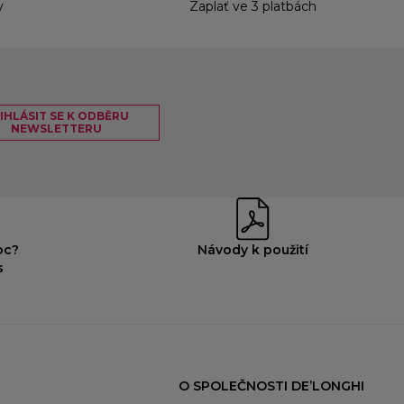
y
Zaplať ve 3 platbách
IHLÁSIT SE K ODBĚRU
NEWSLETTERU
oc?
Návody k použití
s
O SPOLEČNOSTI DE’LONGHI