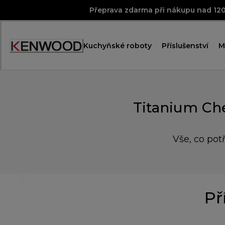
Skip
Přeprava zdarma při nákupu nad 12
to
Content
Kuchyňské roboty
Příslušenství
M
Accessibility
Statement
Titanium Ch
Vše, co pot
Př