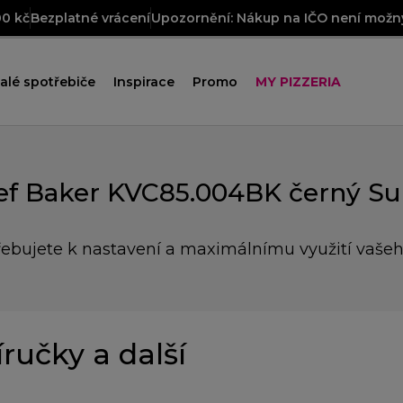
00 kč
Bezplatné vrácení
Upozornění: Nákup na IČO není možný
alé spotřebiče
Inspirace
Promo
MY PIZZERIA
ef Baker KVC85.004BK černý Su
řebujete k nastavení a maximálnímu využití vaše
íručky a další