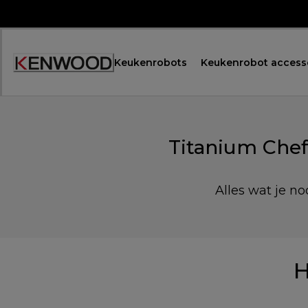
Skip
to
Content
Keukenrobots
Keukenrobot access
Accessibility
Statement
Titanium Chef
Alles wat je no
H