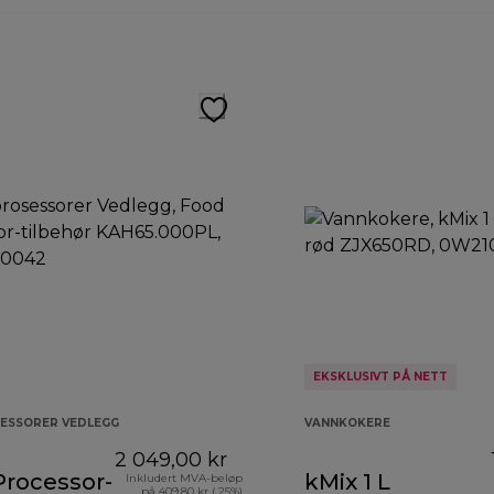
EKSKLUSIVT PÅ NETT
ESSORER VEDLEGG
VANNKOKERE
2 049,00 kr
Processor-
kMix 1 L
Inkludert MVA-beløp
på 409,80 kr ( 25%)