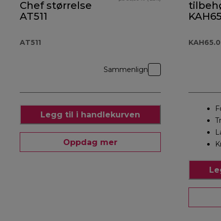
Chef størrelse
tilbeh
AT511
KAH65
AT511
KAH65.
Sammenlign
F
Legg til i handlekurven
T
L
Oppdag mer
K
Le