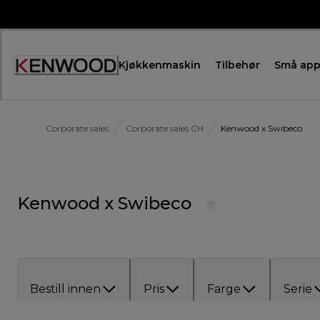
Skip
to
Content
Kjøkkenmaskin
Tilbehør
Små app
Corporate sales
Corporate sales CH
Kenwood x Swibeco
Kenwood x Swibeco
Bestill innen
Pris
Farge
Serie