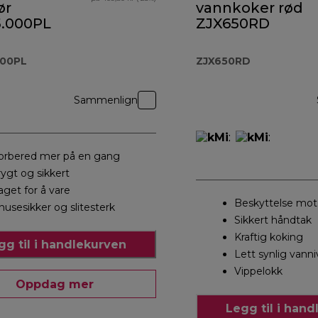
ør
vannkoker rød
.000PL
ZJX650RD
000PL
ZJX650RD
Sammenlign
orbered mer på en gang
rygt og sikkert
aget for å vare
Beskyttelse mot
nusesikker og slitesterk
Sikkert håndtak
Kraftig koking
gg til i handlekurven
Lett synlig vanni
Vippelokk
Oppdag mer
Legg til i han