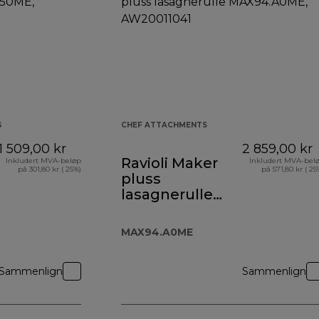
G
CHEF ATTACHMENTS
1 509,00 kr
2 859,00 kr
Ravioli Maker
Inkludert MVA-beløp
Inkludert MVA-bel
på 301,80 kr ( 25%)
på 571,80 kr ( 25
pluss
lasagnerulle
MAX94.A0ME
MAX94.A0ME
Sammenlign
Sammenlign