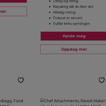
Deilig og herlig
Nøyaktig slik du liker det
mer
Allsidig risting
Frokost er servert
Fullfør kMix-samlingen
Varsle meg
Oppdag mer