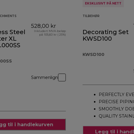
EKSKLUSIVT PÅ NETT
ACHMENTS
TILBEHØR
528,00 kr
ess Steel
Decorating Set
Inkludert MVA-beløp
på 105,60 kr ( 25%)
er XL
KWSD100
.000SS
KWSD100
000SS
Sammenlign
PERFECTLY EV
PRECISE PIPIN
SMOOTHLY DOE
QUALITY STAIN
gg til i handlekurven
Legg til i han