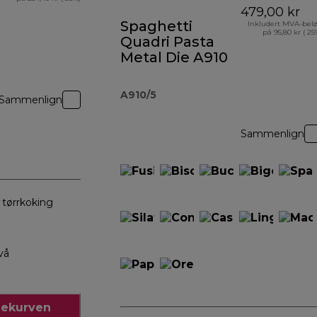
479,00 kr
Spaghetti
Inkludert MVA-bel
på 95,80 kr ( 25
Quadri Pasta
Metal Die A910
A910/5
Sammenlign
Sammenlign
 tørrkoking
vå
dlekurven