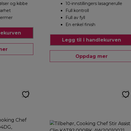
lser og kibbe
10-innstillingers lasagnerulle
barhet
Full kontroll
kjermer
Full av fyll
En enkel finish
dlekurven
Legg til i handlekurven
mer
Oppdag mer