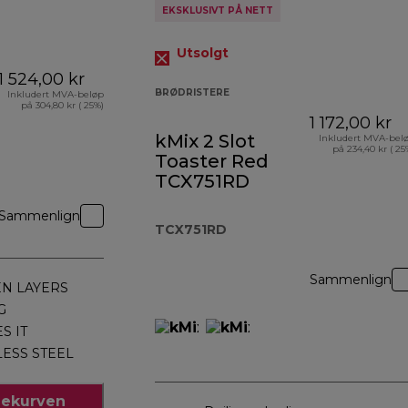
EKSKLUSIVT PÅ NETT
Utsolgt
1 524,00 kr
BRØDRISTERE
Inkludert MVA-beløp
på 304,80 kr ( 25%)
1 172,00 kr
kMix 2 Slot
Inkludert MVA-bel
på 234,40 kr ( 25
Toaster Red
TCX751RD
Sammenlign
TCX751RD
Sammenlign
EN LAYERS
G
S IT
LESS STEEL
dlekurven