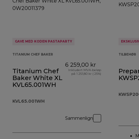
GAVE MED KODEN PASTAPARTY
EKSKLUSI
TITANIUM CHEF BAKER
TILBEHØR
6 259,00 kr
Titanium Chef
Prepar
Inkludert MVA-beløp
på 1 251,80 kr ( 25%)
Baker White XL
KWSP
KVL65.001WH
KWSP20
KVL65.001WH
Sammenlign
M