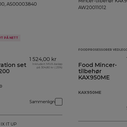
VT PÅ NETT
FOODPROSESSORER VEDLEG
1 524,00 kr
ation set
Food Mincer-
Inkludert MVA-beløp
på 304,80 kr ( 25%)
200
tilbehør
KAX950ME
0
KAX950ME
Sammenlign
IX IT UP