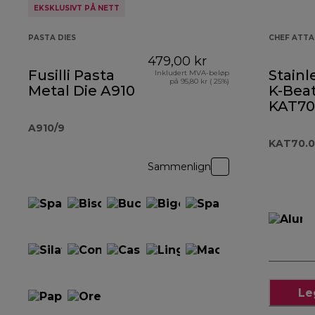
EKSKLUSIVT PÅ NETT
PASTA DIES
CHEF ATT
479,00 kr
Fusilli Pasta
Stainl
Inkludert MVA-beløp
på 95,80 kr ( 25%)
Metal Die A910
K-Beat
KAT70
A910/9
KAT70.
Sammenlign
Le