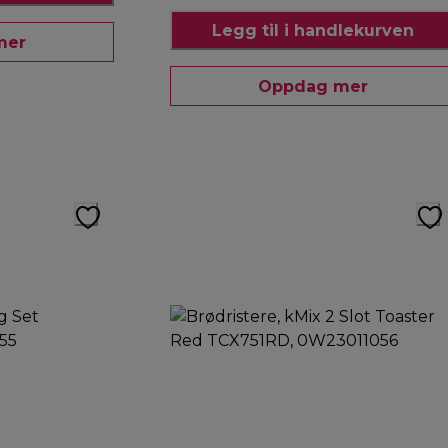
Legg til i handlekurven
mer
Oppdag mer