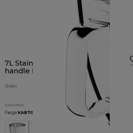
7L Stainless Steel Bowl with
handle KAB70.000SS
Skåler
KAB70.000SS
Farge
:
KAB70.000SS