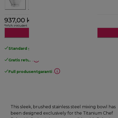
937,00 kr
*MVA inkludert
Legg til i handlekurven
Standard gratis levering
over 535 NOK
Gratis retur
.
Full produsentgaranti
.
This sleek, brushed stainless steel mixing bowl has
been designed exclusively for the Titanium Chef