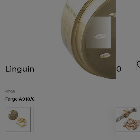
Linguine Pasta Metal Die A910
A910/8
Farge
:
A910/8