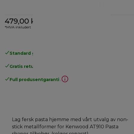
479,00 kr
*MVA inkludert
Standard gratis levering
over 535 NOK
Gratis retur
.
Full produsentgaranti
.
Lag fersk pasta hjemme med vårt utvalg av non-
stick metallformer for Kenwood AT910 Pasta
shaper-tilbehør. (selges separat)