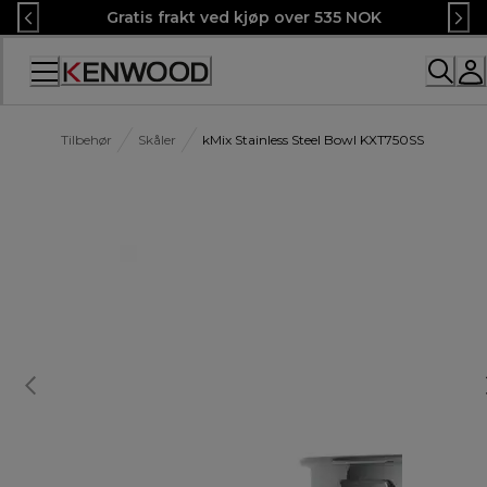
Skip
Gratis frakt ved kjøp over 535 NOK
to
Content
Tilbehør
Skåler
kMix Stainless Steel Bowl KXT750SS