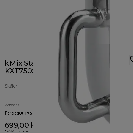
kMix Stainless Steel Bowl
KXT750SS
Skåler
KXT750SS
Farge
:
KXT750SS
699,00 kr
*MVA inkludert