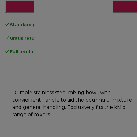
Legg til i handlekurven
Standard gratis levering
over 535 NOK
Gratis retur
.
Full produsentgaranti
.
Durable stainless steel mixing bowl, with
convienient handle to aid the pouring of mixture
and general handling. Exclusively fits the kMix
range of mixers.