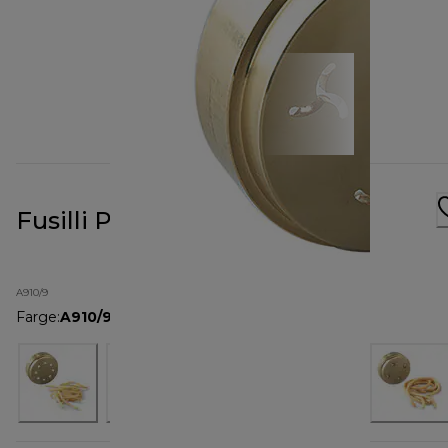
Fusilli Pasta Metal Die A910
A910/9
Farge
:
A910/9