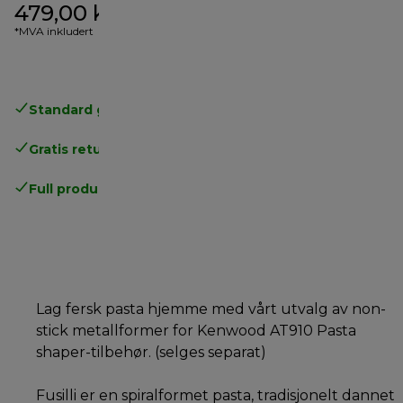
479,00 kr
*MVA inkludert
Standard gratis levering
over 535 NOK
Gratis retur
.
Full produsentgaranti
.
Lag fersk pasta hjemme med vårt utvalg av non-
stick metallformer for Kenwood AT910 Pasta
shaper-tilbehør. (selges separat)
Fusilli er en spiralformet pasta, tradisjonelt dannet