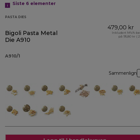
Siste 6
elementer
PASTA DIES
479,00 kr
Bigoli Pasta Metal
Inkludert MVA-be
på 95,80 kr ( 
Die A910
A910/1
Sammenlign