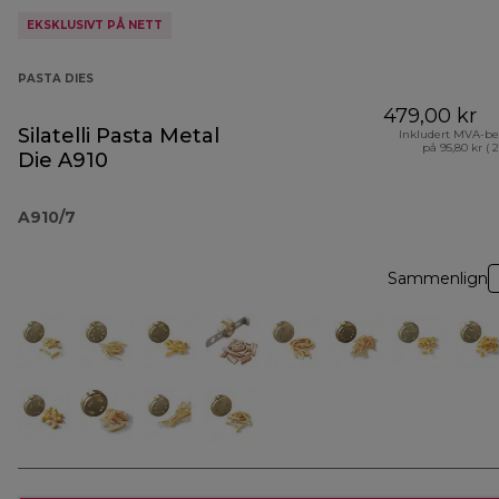
EKSKLUSIVT PÅ NETT
PASTA DIES
479,00 kr
Silatelli Pasta Metal
Inkludert MVA-be
på 95,80 kr ( 
Die A910
A910/7
Sammenlign