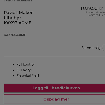
CHEF ATTACHMENTS
1 829,00 kr
Ravioli Maker-
Inkludert MVA-be
på 365,80 kr ( 
tilbehør
KAX93.A0ME
KAX93.A0ME
Sammenlign
Full kontroll
Full av fyll
En enkel finish
Legg til i handlekurven
Oppdag mer