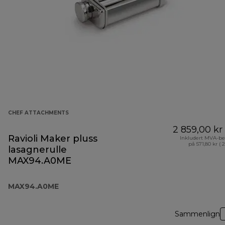
CHEF ATTACHMENTS
2 859,00 kr
Ravioli Maker pluss
Inkludert MVA-be
på 571,80 kr ( 
lasagnerulle
MAX94.A0ME
MAX94.A0ME
Sammenlign