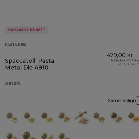
EKSKLUSIVT PÅ NETT
PASTA DIES
479,00 kr
Spaccatelli Pasta
Inkludert MVA-be
på 95,80 kr ( 
Metal Die A910
A910/4
Sammenlign