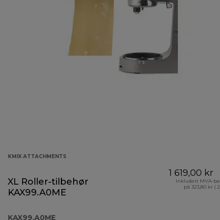
KMIX ATTACHMENTS
1 619,00 kr
XL Roller-tilbehør
Inkludert MVA-be
på 323,80 kr ( 
KAX99.A0ME
KAX99.A0ME