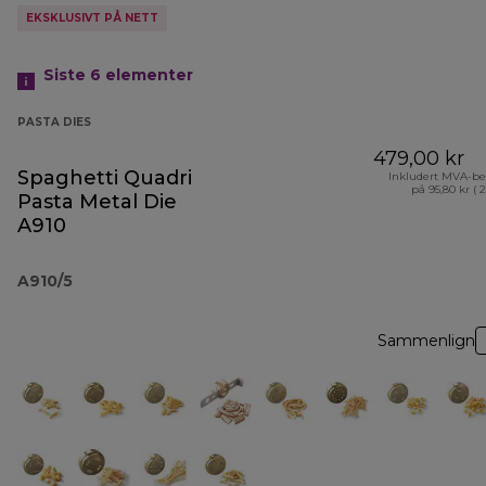
EKSKLUSIVT PÅ NETT
Siste 6
elementer
PASTA DIES
479,00 kr
Spaghetti Quadri
Inkludert MVA-be
på 95,80 kr ( 
Pasta Metal Die
A910
A910/5
Sammenlign