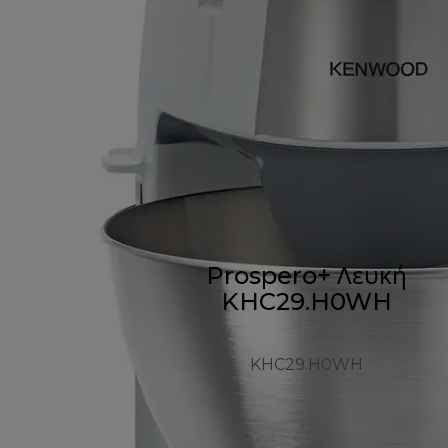
Prospero+ Λευκή
KHC29.H0WH
KHC29.H0WH