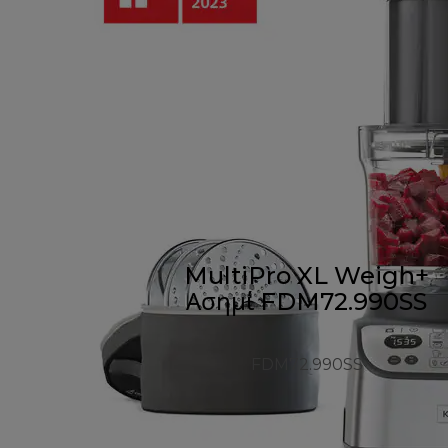
MultiPro XL Weigh+
Ασημί FDM72.990SS
FDM72.990SS