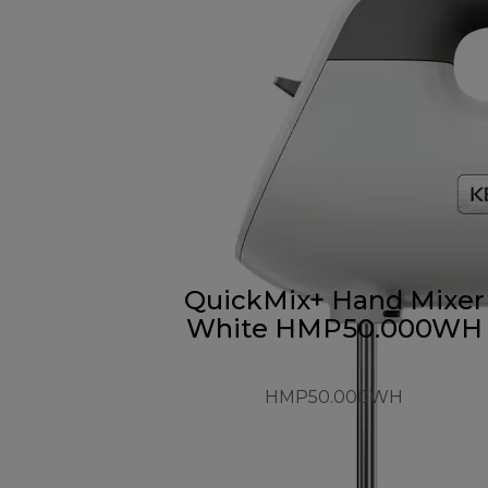
QuickMix+ Hand Mixer
White HMP50.000WH
HMP50.000WH