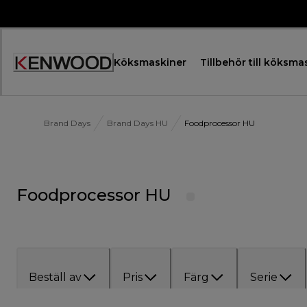
Skip
to
Content
Köksmaskiner
Tillbehör till köksma
Accessibility
Statement
Brand Days
Brand Days HU
Foodprocessor HU
Foodprocessor HU
Beställ av
Pris
Färg
Serie