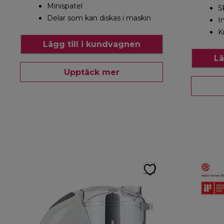
Minispatel
S
Delar som kan diskas i maskin
I
K
Lägg till i kundvagnen
Lä
Upptäck mer