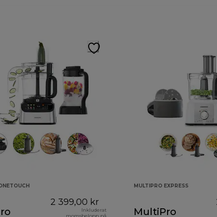
 ONETOUCH
MULTIPRO EXPRESS
2 399,00 kr
ro
MultiPro
Inkluderat
momsbelopp på