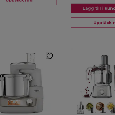
Upptäck mer
Lägg till i ku
Upptäck 