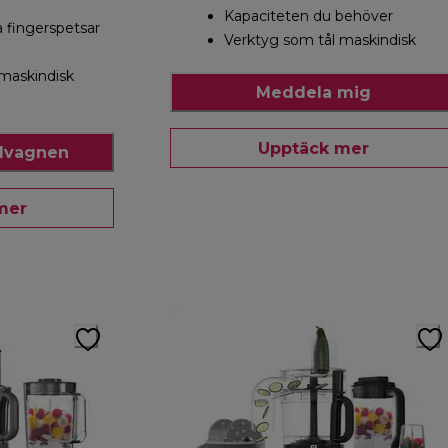
Kapaciteten du behöver
na fingerspetsar
Verktyg som tål maskindisk
 maskindisk
Meddela mig
Upptäck mer
ndvagnen
mer