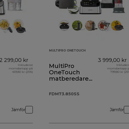
MULTIPRO ONETOUCH
2 299,00 kr
3 999,00 kr
MultiPro
Inkluderat
Inkluder
momsbelopp på
momsbelopp 
OneTouch
459,80 kr (25%)
799,80 kr (25
matberedare
och mixer
FDM73.850SS
FDM73.850SS
Jämför
Jämför