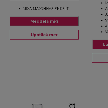
M
MIXA MAJONNÄS ENKELT
Ä
J
S
Meddela mig
A
V
Upptäck mer
Lä