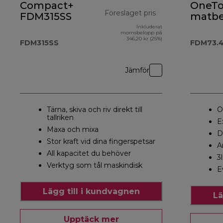
Compact+
OneT
Föreslaget pris
FDM315SS
matbe
och m
Inkluderat
ursprungligt pris
momsbelopp på
FDM73
346,20 kr (25%)
FDM315SS
FDM73.
Jämför
Tärna, skiva och riv direkt till
O
tallriken
E
Maxa och mixa
D
Stor kraft vid dina fingerspetsar
A
All kapacitet du behöver
3
Verktyg som tål maskindisk
E
Lägg till i kundvagnen
Lä
Upptäck mer