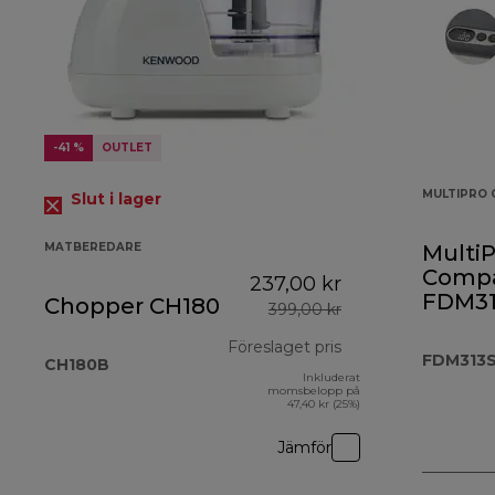
-41 %
OUTLET
MULTIPRO 
Slut i lager
MATBEREDARE
MultiP
Comp
237,00 kr
FDM31
Chopper CH180
399,00 kr
Föreslaget pris
FDM313
CH180B
Inkluderat
ursprungligt pris
momsbelopp på
47,40 kr (25%)
Jämför