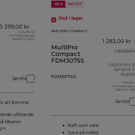
-36 %
OUTLET
Slut i lager
3 299,00 kr
MULTIPRO COMPACT
Inkluderat
momsbelopp på
659,80 kr (25%)
1 283,00 kr
MultiPro
1 819,00 
Compact
FDM307SS
Lägsta pris 
senaste 
dagarn
FDM307SS
Jämför
Inkluder
momsbelopp 
256,60 kr (25
Jämför
för att komma
ande utförande
å tillvaron
Kraft som varar
al™
Juice på nolltid