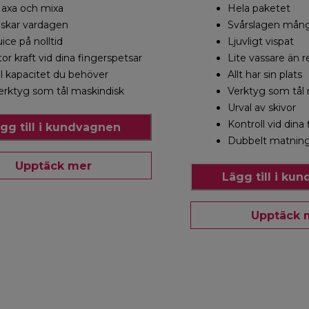
axa och mixa
Hela paketet
lskar vardagen
Svårslagen mång
uice på nolltid
Ljuvligt vispat
tor kraft vid dina fingerspetsar
Lite vassare än 
ll kapacitet du behöver
Allt har sin plats
erktyg som tål maskindisk
Verktyg som tål
Urval av skivor
Kontroll vid dina
gg till i kundvagnen
Dubbelt matning
Upptäck mer
Lägg till i ku
Upptäck 