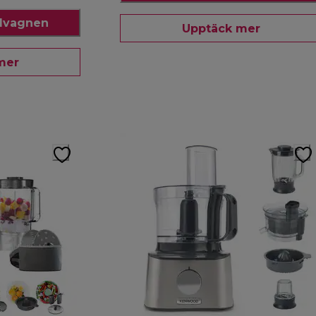
ndvagnen
Upptäck mer
mer