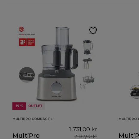
-19 %
OUTLET
MULTIPRO COMPACT +
MULTIPRO
1 731,00 kr
MultiPro
MultiP
2 137,90 kr