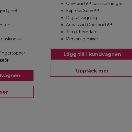
OneTouch™ förinställningar
sidighet
Express Serve™
Digital vägning
resten
Anpassad OneTouch™
3l matberedare
 maskindisk
Personlig mixer
 fingertoppar
Lägg till i kundvagnen
srör
Upptäck mer
ndvagnen
mer