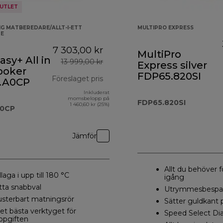
UTLET
G MATBEREDARE/ALLT-I-ETT
MULTIPRO EXPRESS
E
7 303,00 kr
MultiPro
sy+ All in
13 999,00 kr
Express silver
ooker
FDP65.820SI
Föreslaget pris
.A0CP
Inkluderat
ursprungligt pris 13 999,00 kr
momsbelopp på
FDP65.820SI
1 460,60 kr (25%)
A0CP
Jämför
Allt du behöver 
illaga i upp till 180 °C
igång
tta snabbval
Utrymmesbespar
usterbart matningsrör
Sätter guldkant p
et bästa verktyget för
Speed Select Di
ppgiften