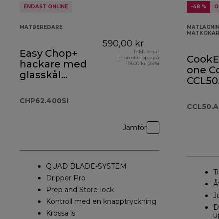
ENDAST ONLINE
-48 %
O
MATBEREDARE
MATLAGNIN
MATKOKAR
590,00 kr
Easy Chop+
Inkluderat
CookEa
momsbelopp på
hackare med
118,00 kr (25%)
one C
glasskål
CCL50
CHP62.400SI
CHP62.400SI
CCL50.
Jämför
QUAD BLADE-SYSTEM
T
Dripper Pro
Å
Prep and Store-lock
J
Kontroll med en knapptryckning
D
Krossa is
u