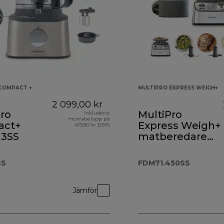
COMPACT +
MULTIPRO EXPRESS WEIGH+
2 099,00 kr
ro
MultiPro
Inkluderat
momsbelopp på
act+
Express Weigh+
419,80 kr (25%)
3SS
matberedare
FDM71.900SS
SS
FDM71.450SS
 399,00 kr
Jämför