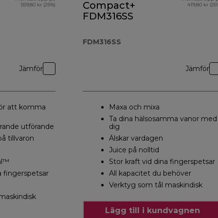
Compact+
559,80 kr (25%)
419,80 kr (25
FDM316SS
FDM316SS
Jämför
Jämför
för att komma
Maxa och mixa
Ta dina hälsosamma vanor med
ande utförande
dig
å tillvaron
Älskar vardagen
Juice på nolltid
al™
Stor kraft vid dina fingerspetsar
na fingerspetsar
All kapacitet du behöver
Verktyg som tål maskindisk
 maskindisk
Lägg till i kundvagnen