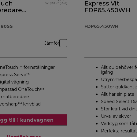
ouch
Express Vit
479,80 kr (25%)
redare
FDP65.450WH
ixer
 2 137,90 kr
.480SS
480SS
FDP65.450WH
Jämför
neTouch™ förinställningar
Allt du behöver 
igång
xpress Serve™
Utrymmesbespar
igital vägning
Sätter guldkant p
npassad OneTouch™
Allt har sin plats
l matberedare
Speed Select Di
versharp™ knivblad
Stor kraft vid di
Urval av skivor
gg till i kundvagnen
Verktyg som tål
Perfekta resultat