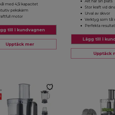
Allt har sin plats
kål med 4,5l kapacitet
Stor kraft vid di
ntuitiv pekskärm
Urval av skivor
raftfull motor
Verktyg som tål
Perfekta resultat
gg till i kundvagnen
Lägg till i ku
Upptäck mer
Upptäck 