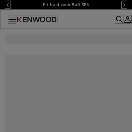
Skip
Fri frakt över 540 SEK
to
Content
Accessibility
Statement