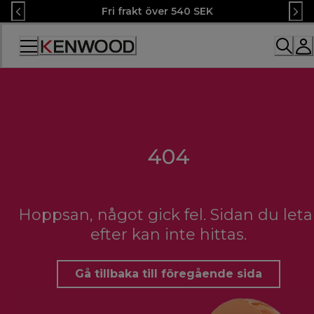
Skip
Fri frakt över 540 SEK
to
Content
Accessibility
Statement
404
Hoppsan, något gick fel. Sidan du leta
efter kan inte hittas.
Gå tillbaka till föregående sida