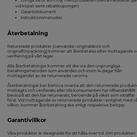
Övriga varor som följt med produkten (detta inkluderar gå
vid köpet samt rabattkuponger)
Garantidokument
Instruktionsmanualer
Återbetalning
Returerade produkter (oanvända i originalskick och
originalförpackning) kommer att återbetalas efter mottagande 
verifiering på vårt lager.
Alla återbetalningar kommer att ske via den ursprungliga
betalningsmetoden som användes och inom 14 dagar från
mottagandet av de returnerade varorna.
Återbetalningar kan behöva invänta att den returnerade produk
mottagits och verifierats eller tills konsumenten har tillhandahållit
bevis på att den har returnerats, beroende på vilket som inträffar
först. Vid mottagande av returnerade produkter i enlighet med v
villkor, kommer återbetalning ske enligt respektive belopp.
Garantivillkor
Våra produkter är designade för att hålla över tid. Om produkten