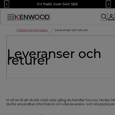
Skip
Fri frakt över 540 SEK
to
Content
Accessibility
Statement
Tillbaka till hemsidan
Leveranser och returer
Leveranser och
returer
Vi vill se till att du blir nöjd varje gång du handlar hos oss. Nedan hi
du lite användbar information om våra leverans- och returpolicyer