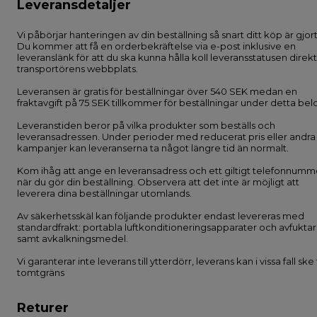
Leveransdetaljer
Vi påbörjar hanteringen av din beställning så snart ditt köp är gjort
Du kommer att få en orderbekräftelse via e-post inklusive en
leveranslänk för att du ska kunna hålla koll leveransstatusen direk
transportörens webbplats.
Leveransen är gratis för beställningar över 540 SEK medan en
fraktavgift på 75 SEK tillkommer för beställningar under detta bel
Leveranstiden beror på vilka produkter som beställs och
leveransadressen. Under perioder med reducerat pris eller andra
kampanjer kan leveranserna ta något längre tid än normalt.
Kom ihåg att ange en leveransadress och ett giltigt telefonnumm
när du gör din beställning. Observera att det inte är möjligt att
leverera dina beställningar utomlands.
Av säkerhetsskäl kan följande produkter endast levereras med
standardfrakt: portabla luftkonditioneringsapparater och avfukta
samt avkalkningsmedel.
Vi garanterar inte leverans till ytterdörr, leverans kan i vissa fall ske t
tomtgräns
Returer