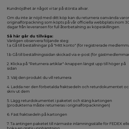
Kundnöjdhet är något vi tar på största allvar.
Om du inte är nöjd med ditt köp kan du returnera oanvända varor
originalförpackning som köpts på vår officiella webbplats inom 3
dagar från leveransen för full återbetalning av köpeskillingen.
Så här går du tillväga:
Vänligen observera följande steg:
1.a Gå till beställningar på "Mitt konto" (för registrerade medlemm
1.b Gå till beställningssidan skickad via e-post (för gästmedlemmar
2. Klicka på "Returnera artiklar"-knappen längst upp till höger på
sidan
3. Välj den produkt du vill returnera
4. Ladda ner den förbetalda fraktsedeln och returdokumentet o
skriv ut dem
5. Lägg returdokumentet i paketet och stäng kartongen
(produkterna måste returneras i originalförpackningen)
6. Fäst fraktsedeln på kartongen
7. Ta antingen paketet till närmaste inlämningsställe för FEDEX ell
boka en gratis upphämtning