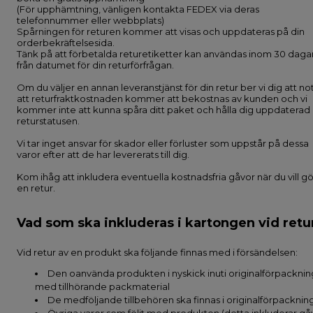
(För upphämtning, vänligen kontakta FEDEX via deras
telefonnummer eller webbplats)
Spårningen för returen kommer att visas och uppdateras på din
orderbekräftelsesida.
Tänk på att förbetalda returetiketter kan användas inom 30 daga
från datumet för din returförfrågan.
Om du väljer en annan leveranstjänst för din retur ber vi dig att no
att returfraktkostnaden kommer att bekostnas av kunden och vi
kommer inte att kunna spåra ditt paket och hålla dig uppdatera
returstatusen.
Vi tar inget ansvar för skador eller förluster som uppstår på dessa
varor efter att de har levererats till dig.
Kom ihåg att inkludera eventuella kostnadsfria gåvor när du vill g
en retur.
Vad som ska inkluderas i kartongen vid retu
Vid retur av en produkt ska följande finnas med i försändelsen:
Den oanvända produkten i nyskick inuti originalförpacknin
med tillhörande packmaterial
De medföljande tillbehören ska finnas i originalförpackni