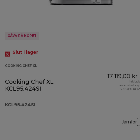
GÅVA PÅ KÖPET
Slut i lager
COOKING CHEF XL
17 119,00 kr
Cooking Chef XL
Inklud
momsbelopp
KCL95.424SI
3 423,80 kr (
KCL95.424SI
Jämför