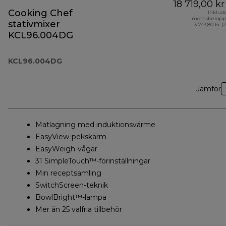
18 719,00 kr
Cooking Chef
Inklud
momsbelopp
stativmixer
3 743,80 kr (
KCL96.004DG
KCL96.004DG
Jämför
Matlagning med induktionsvärme
EasyView-pekskärm
EasyWeigh-vågar
31 SimpleTouch™-förinställningar
Min receptsamling
SwitchScreen-teknik
BowlBright™-lampa
Mer än 25 valfria tillbehör