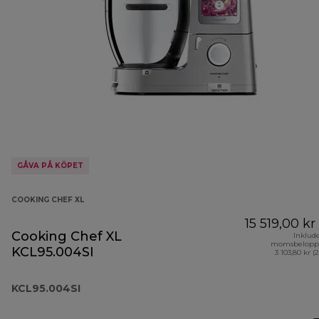
GÅVA PÅ KÖPET
COOKING CHEF XL
15 519,00 kr
Cooking Chef XL
Inklud
momsbelopp
KCL95.004SI
3 103,80 kr (
KCL95.004SI