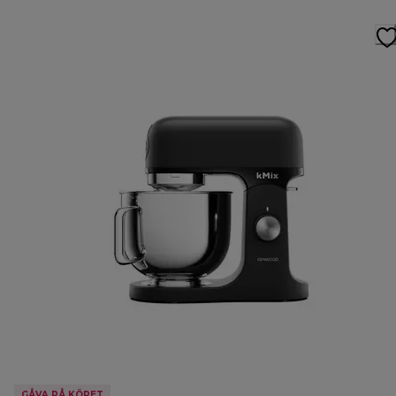
GÅVA PÅ KÖPET