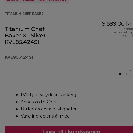
TITANIUM CHEF BAKER
9 599,00 kr
Titanium Chef
Inklud
momsbelopp
Baker XL Silver
1 919,80 kr (
KVL85.424SI
KVL85.424SI
Jämför
Pålitliga easyclean-verktyg
Anpassa din Chef
Du kontrollerar hastigheten
Varje ingrediens är med
Lägg till i kundvagnen