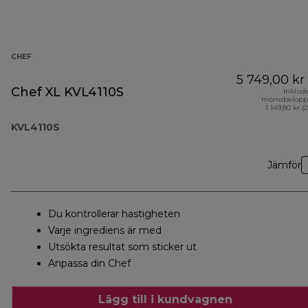
CHEF
5 749,00 kr
Chef XL KVL4110S
Inklud
momsbelopp
1 149,80 kr (
KVL4110S
Jämför
Du kontrollerar hastigheten
Varje ingrediens är med
Utsökta resultat som sticker ut
Anpassa din Chef
Lägg till i kundvagnen