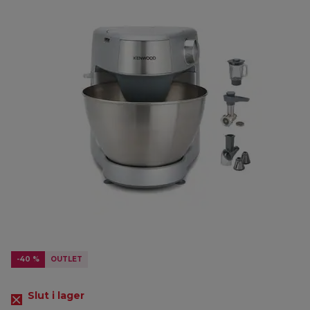
-40 %
OUTLET
Slut i lager