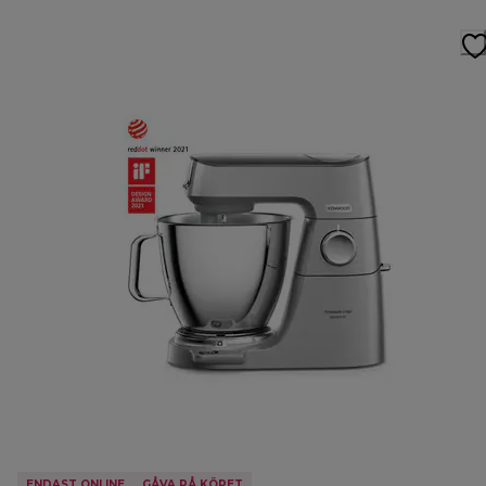
ENDAST ONLINE
GÅVA PÅ KÖPET