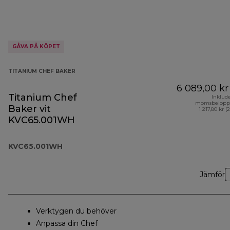
GÅVA PÅ KÖPET
TITANIUM CHEF BAKER
6 089,00 kr
Titanium Chef
Inklud
momsbelopp
Baker vit
1 217,80 kr (
KVC65.001WH
KVC65.001WH
Jämför
Verktygen du behöver
Anpassa din Chef