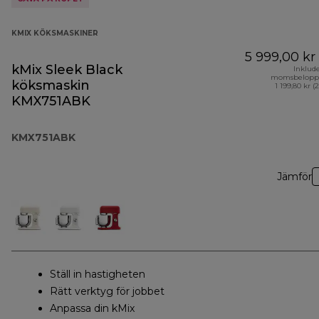
KMIX KÖKSMASKINER
5 999,00 kr
kMix Sleek Black
Inklud
momsbelopp
köksmaskin
1 199,80 kr (
KMX751ABK
KMX751ABK
Jämför
Ställ in hastigheten
Rätt verktyg för jobbet
Anpassa din kMix