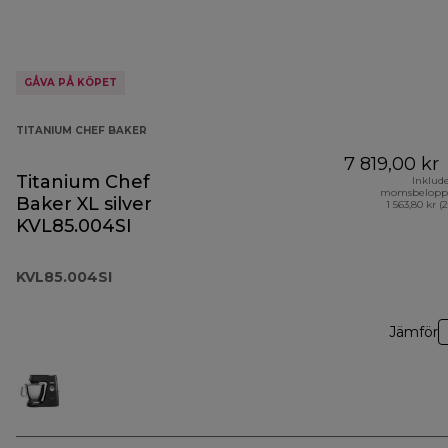
GÅVA PÅ KÖPET
TITANIUM CHEF BAKER
7 819,00 kr
Titanium Chef
Inklud
momsbelopp
Baker XL silver
1 563,80 kr (
KVL85.004SI
KVL85.004SI
Jämför