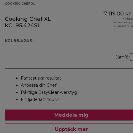
COOKING CHEF XL
17 119,00 kr
Cooking Chef XL
Inklud
momsbelopp
KCL95.424SI
3 423,80 kr (
KCL95.424SI
Jämför
Fantastiska resultat
Anpassa din Chef
Pålitliga EasyClean-verktyg
En fjäderlätt touch
Meddela mig
Upptäck mer