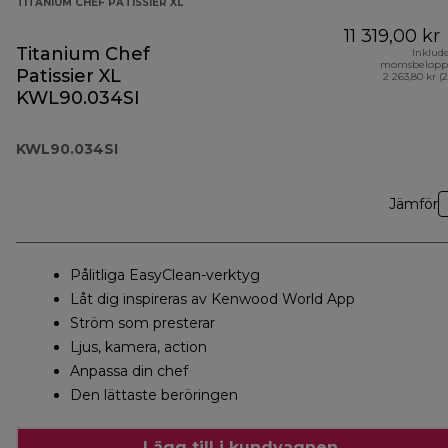
TITANIUM CHEF PATISSIER XL
11 319,00 kr
Titanium Chef
Inklud
momsbelopp
Patissier XL
2 263,80 kr (
KWL90.034SI
KWL90.034SI
Jämför
Pålitliga EasyClean-verktyg
Låt dig inspireras av Kenwood World App
Ström som presterar
Ljus, kamera, action
Anpassa din chef
Den lättaste beröringen
Lägg till i kundvagnen