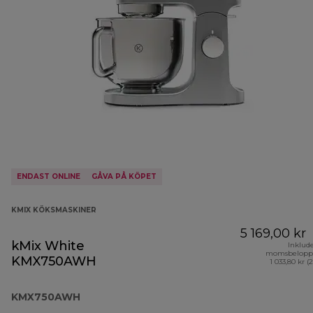
ENDAST ONLINE
GÅVA PÅ KÖPET
KMIX KÖKSMASKINER
5 169,00 kr
kMix White
Inklud
momsbelopp
KMX750AWH
1 033,80 kr (
KMX750AWH