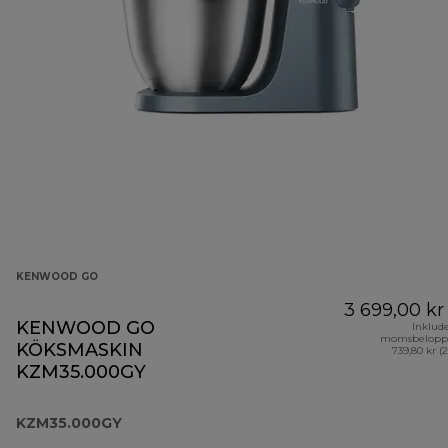
KENWOOD GO
3 699,00 kr
KENWOOD GO
Inklud
momsbelopp
KÖKSMASKIN
739,80 kr (
KZM35.000GY
KZM35.000GY