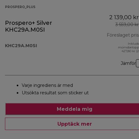
PROSPERO_PLUS
2 139,00 kr
Prospero+ Silver
3 559,00 kr
KHC29A.M0SI
Föreslaget pris
Inklud
KHC29A.M0SI
momsbelopp
427,80 kr (
Jämför
Varje ingrediens är med
Utsökta resultat som sticker ut
Meddela mig
Upptäck mer