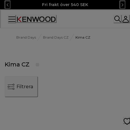
Skip
Fri frakt över 540 SEK
to
Content
Accessibility
Statement
Brand Days
Brand Days CZ
Kima CZ
Kima CZ
Filtrera