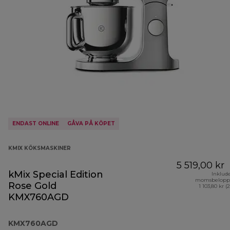
ENDAST ONLINE
GÅVA PÅ KÖPET
KMIX KÖKSMASKINER
5 519,00 kr
kMix Special Edition
Inklud
momsbelopp
Rose Gold
1 103,80 kr (
KMX760AGD
KMX760AGD