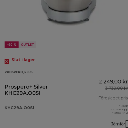
-40 %
OUTLET
Slut i lager
PROSPERO_PLUS
2 249,00 kr
Prospero+ Silver
3 739,00 kr
KHC29A.O0SI
Föreslaget pris
Inklud
KHC29A.O0SI
momsbelopp
449,80 kr (
Jämför