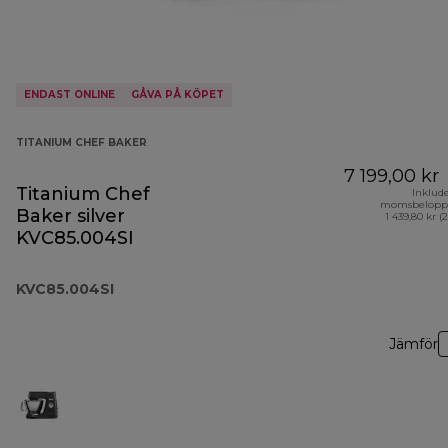
ENDAST ONLINE
GÅVA PÅ KÖPET
TITANIUM CHEF BAKER
7 199,00 kr
Titanium Chef
Inklud
momsbelopp
Baker silver
1 439,80 kr (
KVC85.004SI
KVC85.004SI
Jämför