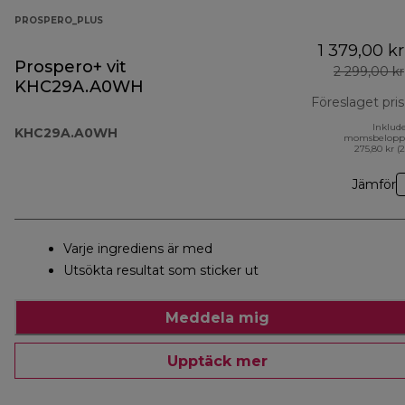
PROSPERO_PLUS
1 379,00 kr
Prospero+ vit
2 299,00 kr
KHC29A.A0WH
Föreslaget pris
Inklud
KHC29A.A0WH
momsbelopp
275,80 kr (
Jämför
Varje ingrediens är med
Utsökta resultat som sticker ut
Meddela mig
Upptäck mer