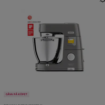
GÅVA PÅ KÖPET