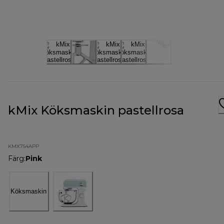
kMix Köksmaskin pastellrosa
KMX754APP
Färg
:
Pink