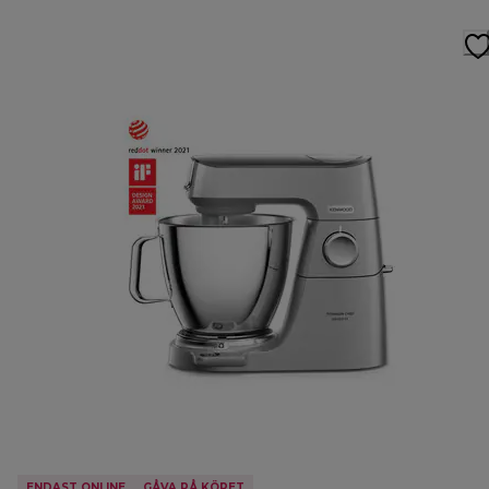
ENDAST ONLINE
GÅVA PÅ KÖPET