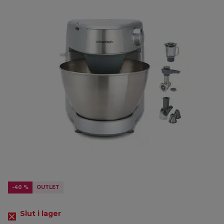
-40 %
OUTLET
Slut i lager