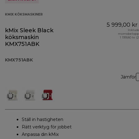
KMIX KÖKSMASKINER
5 999,00 kr
kMix Sleek Black
Inklud
momsbelopp
köksmaskin
1 199,80 kr (
KMX751ABK
KMX751ABK
Jämför
Ställ in hastigheten
Rätt verktyg för jobbet
Anpassa din kMix