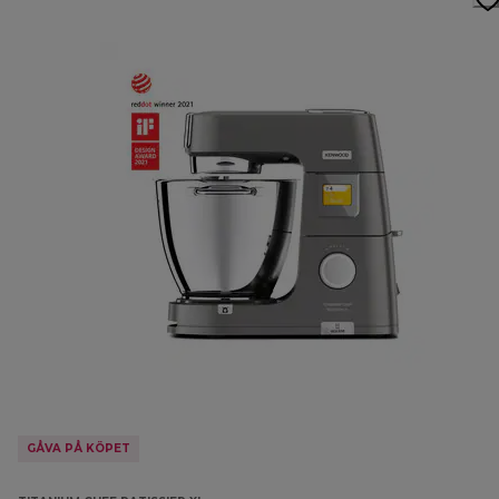
GÅVA PÅ KÖPET