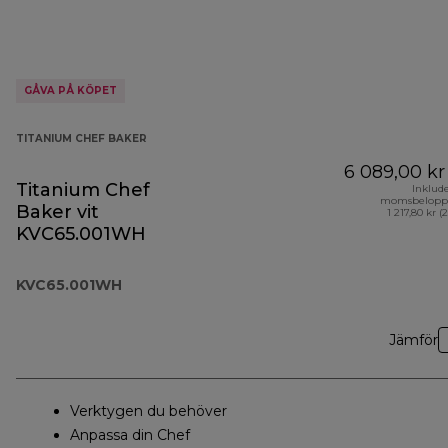
GÅVA PÅ KÖPET
TITANIUM CHEF BAKER
6 089,00 kr
Titanium Chef
Inklud
momsbelopp
Baker vit
1 217,80 kr (
KVC65.001WH
KVC65.001WH
Jämför
Verktygen du behöver
Anpassa din Chef