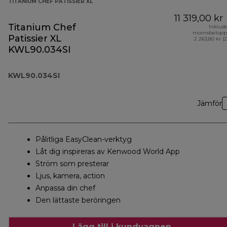
TITANIUM CHEF PATISSIER XL
11 319,00 kr
Titanium Chef
Inklud
momsbelopp
Patissier XL
2 263,80 kr (
KWL90.034SI
KWL90.034SI
Jämför
Pålitliga EasyClean-verktyg
Låt dig inspireras av Kenwood World App
Ström som presterar
Ljus, kamera, action
Anpassa din chef
Den lättaste beröringen
Lägg till i kundvagnen