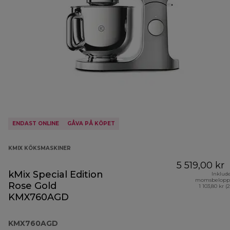
ENDAST ONLINE
GÅVA PÅ KÖPET
KMIX KÖKSMASKINER
5 519,00 kr
kMix Special Edition
Inklud
momsbelopp
Rose Gold
1 103,80 kr (
KMX760AGD
KMX760AGD