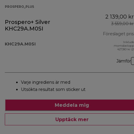
PROSPERO_PLUS
2 139,00 kr
Prospero+ Silver
3 559,00 kr
KHC29A.M0SI
Föreslaget pris
Inklud
KHC29A.M0SI
momsbelopp
427,80 kr (
Jämför
Varje ingrediens är med
Utsökta resultat som sticker ut
Meddela mig
Upptäck mer