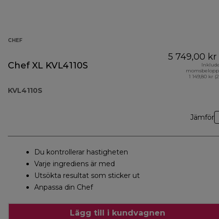
CHEF
5 749,00 kr
Chef XL KVL4110S
Inklud
momsbelopp
1 149,80 kr (
KVL4110S
Jämför
Du kontrollerar hastigheten
Varje ingrediens är med
Utsökta resultat som sticker ut
Anpassa din Chef
Lägg till i kundvagnen