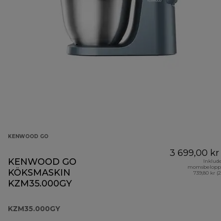
KENWOOD GO
3 699,00 kr
KENWOOD GO
Inklud
momsbelopp
KÖKSMASKIN
739,80 kr (
KZM35.000GY
KZM35.000GY