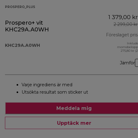
PROSPERO_PLUS
1 379,00 kr
Prospero+ vit
2 299,00 kr
KHC29A.A0WH
Föreslaget pris
Inklud
KHC29A.A0WH
momsbelopp
275,80 kr (
Jämför
Varje ingrediens är med
Utsökta resultat som sticker ut
Meddela mig
Upptäck mer