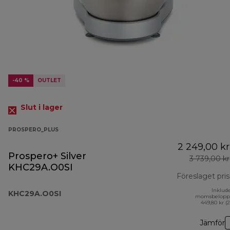
-40 %
OUTLET
Slut i lager
PROSPERO_PLUS
2 249,00 kr
Prospero+ Silver
3 739,00 kr
KHC29A.O0SI
Föreslaget pris
Inklud
KHC29A.O0SI
momsbelopp
449,80 kr (
Jämför