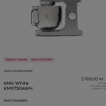
ENDAST ONLINE
GÅVA PÅ KÖPET
KMIX KÖKSMASKINER
5 169,00 kr
kMix White
Inklud
momsbelopp
KMX750AWH
1 033,80 kr (
KMX750AWH