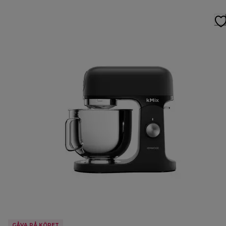
GÅVA PÅ KÖPET