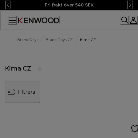
Skip
Fri frakt över 540 SEK
to
Content
Accessibility
Statement
Brand Days
Brand Days CZ
Kima CZ
Kima CZ
Filtrera