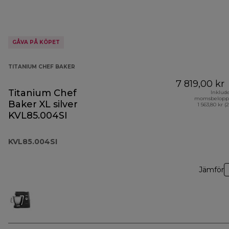
GÅVA PÅ KÖPET
TITANIUM CHEF BAKER
7 819,00 kr
Titanium Chef
Inklud
momsbelopp
Baker XL silver
1 563,80 kr (
KVL85.004SI
KVL85.004SI
Jämför