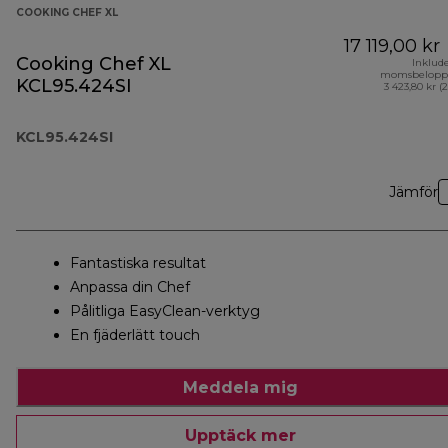
COOKING CHEF XL
17 119,00 kr
Cooking Chef XL
Inklud
momsbelopp
KCL95.424SI
3 423,80 kr (
KCL95.424SI
Jämför
Fantastiska resultat
Anpassa din Chef
Pålitliga EasyClean-verktyg
En fjäderlätt touch
Meddela mig
Upptäck mer