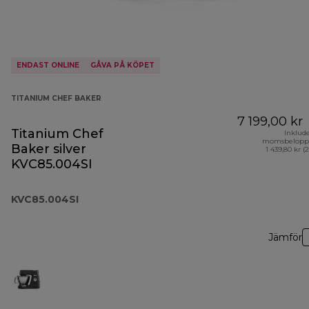
ENDAST ONLINE
GÅVA PÅ KÖPET
TITANIUM CHEF BAKER
7 199,00 kr
Titanium Chef
Inklud
momsbelopp
Baker silver
1 439,80 kr (
KVC85.004SI
KVC85.004SI
Jämför