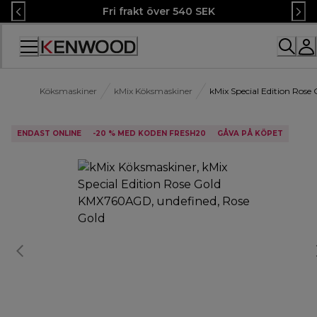
Skip
Fri frakt över 540 SEK
to
Content
Accessibility
Statement
Köksmaskiner
kMix Köksmaskiner
kMix Special Edition Ro
ENDAST ONLINE
-20 % MED KODEN FRESH20
GÅVA PÅ KÖPET