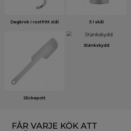
Degkrok i rostfritt stål
5 l skål
Stänkskydd
Slickepott
FÅR VARJE KÖK ATT