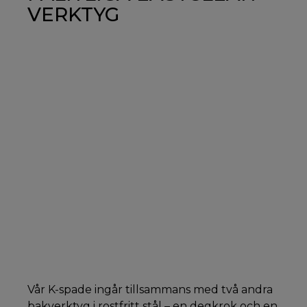
VERKTYG
Vår K-spade ingår tillsammans med två andra
bakverktyg i rostfritt stål – en degkrok och en