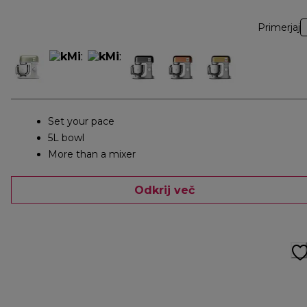
Primerjaj
Set your pace
5L bowl
More than a mixer
Odkrij več