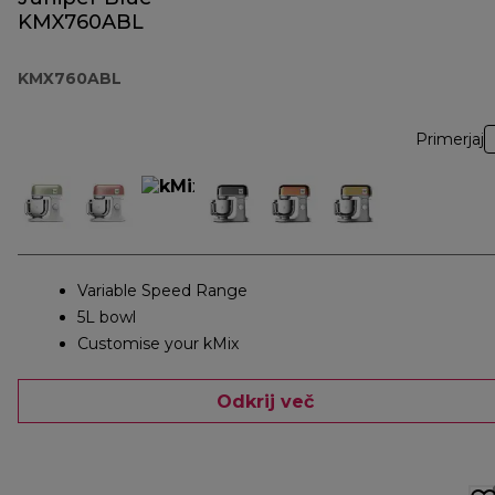
KMX760ABL
KMX760ABL
Primerjaj
Variable Speed Range
5L bowl
Customise your kMix
Odkrij več