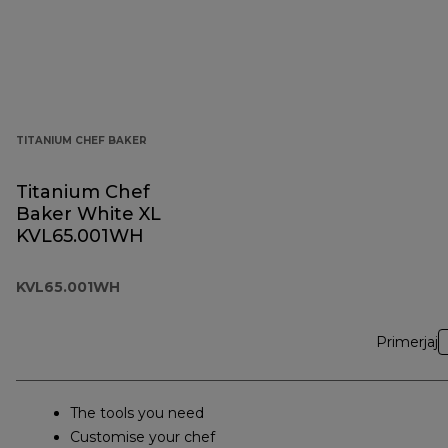
TITANIUM CHEF BAKER
Titanium Chef
Baker White XL
KVL65.001WH
KVL65.001WH
Primerjaj
The tools you need
Customise your chef