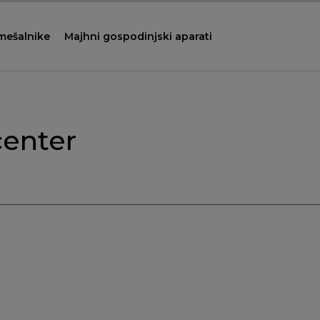
 mešalnike
Majhni gospodinjski aparati
center