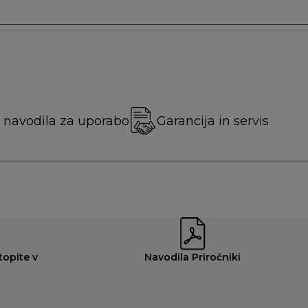
 navodila za uporabo
Garancija in servis
opite v
Navodila Priročniki