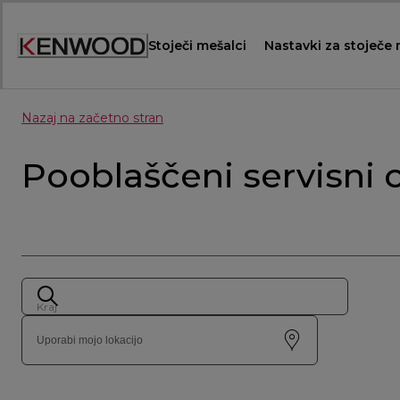
Skip
to
Stoječi mešalci
Nastavki za stoječe
Content
Nazaj na začetno stran
Pooblaščeni servisni 
Kraj
Uporabi mojo lokacijo