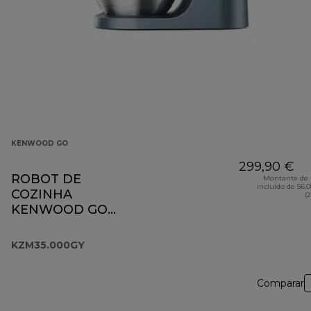
KENWOOD GO
299,90 €
ROBOT DE
Montante de 
incluído de 56,
COZINHA
(
KENWOOD GO
KZM35.000GY
KZM35.000GY
Comparar