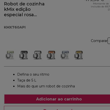
Robot de cozinha
Montante de 
incluído de 89,
kMix edição
(
especial rosa
alperce KMX760API
KMX760API
Comparar
Defina o seu ritmo
Taça de 5 L
Mais do que um robot de cozinha
Adicionar ao carrinho