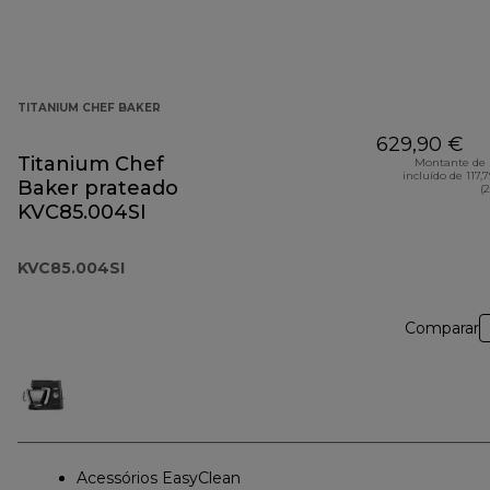
TITANIUM CHEF BAKER
629,90 €
Titanium Chef
Montante de 
incluído de 117,
Baker prateado
(
KVC85.004SI
KVC85.004SI
Comparar
Acessórios EasyClean