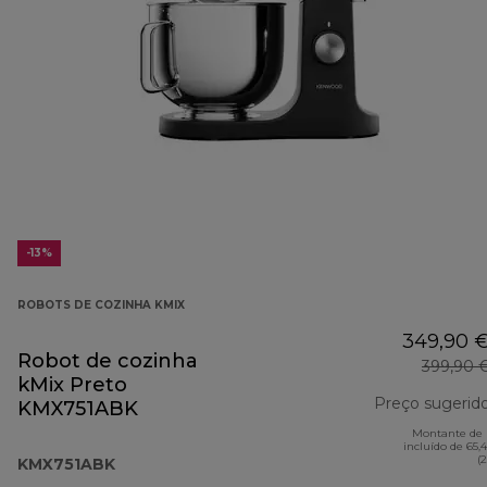
-13%
ROBOTS DE COZINHA KMIX
349,90 
Robot de cozinha
399,90 
kMix Preto
Preço sugerid
KMX751ABK
Montante de 
incluído de 65,
(
KMX751ABK