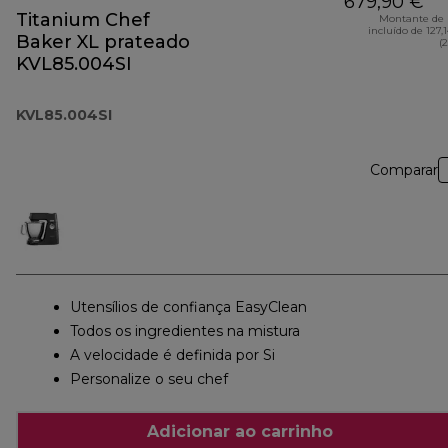
679,90 €
Titanium Chef
Montante de 
incluído de 127,
Baker XL prateado
(
KVL85.004SI
KVL85.004SI
Comparar
Utensílios de confiança EasyClean
Todos os ingredientes na mistura
A velocidade é definida por Si
Personalize o seu chef
Adicionar ao carrinho