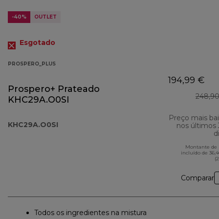
-40%
OUTLET
Esgotado
PROSPERO_PLUS
194,99 €
Prospero+ Prateado
248,90
KHC29A.O0SI
Preço mais ba
KHC29A.O0SI
nos últimos
d
Montante de 
incluído de 36,
(
Comparar
Todos os ingredientes na mistura