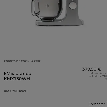
ROBOTS DE COZINHA KMIX
379,90 €
kMix branco
Montante de 
incluído de 71,
KMX750WH
(
KMX750AWH
Comparar