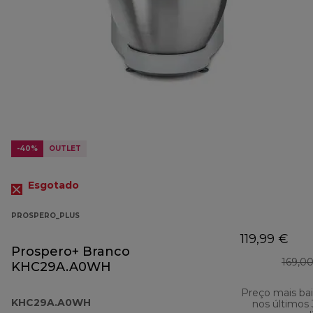
-40%
OUTLET
Esgotado
PROSPERO_PLUS
119,99 €
Prospero+ Branco
169,0
KHC29A.A0WH
Preço mais ba
KHC29A.A0WH
nos últimos