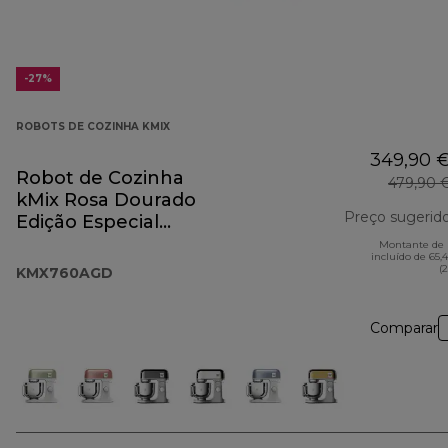
-27%
ROBOTS DE COZINHA KMIX
349,90 
Robot de Cozinha
479,90 
kMix Rosa Dourado
Preço sugerid
Edição Especial
KMX760AGD
Montante de 
incluído de 65,
(
KMX760AGD
Comparar