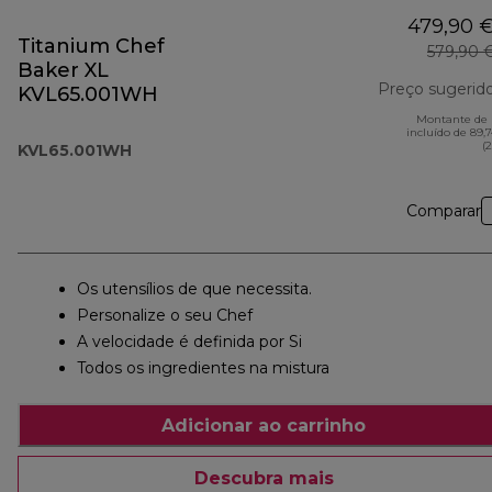
479,90 
Titanium Chef
579,90 
Baker XL
Preço sugerid
KVL65.001WH
Montante de 
incluído de 89,
(
KVL65.001WH
Comparar
Os utensílios de que necessita.
Personalize o seu Chef
A velocidade é definida por Si
Todos os ingredientes na mistura
Adicionar ao carrinho
Descubra mais