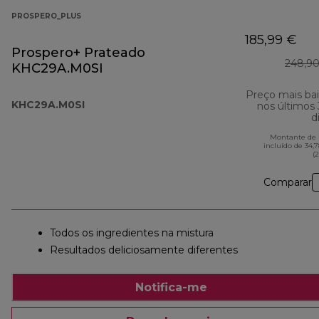
PROSPERO_PLUS
185,99 €
Prospero+ Prateado
248,90
KHC29A.M0SI
Preço mais ba
KHC29A.M0SI
nos últimos
d
Montante de 
incluído de 34,
(
Comparar
Todos os ingredientes na mistura
Resultados deliciosamente diferentes
Notifica-me