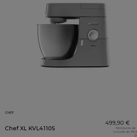
CHEF
499,90 €
Chef XL KVL4110S
Montante de 
incluído de 93,
(