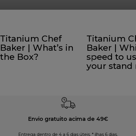
Titanium Chef
Titanium C
Baker | What’s in
Baker | Wh
the Box?
speed to u
your stand
Envio gratuito acima de 49€
Entrega dentro de 4 a 6 dias úteis. * ilhas 6 dias.
Polí