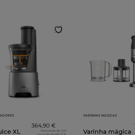
GADORES
VARINHAS MÁGICAS
364,90 €
uice XL
Varinha mágica
Montante de IVA
incluído de 68,23 €