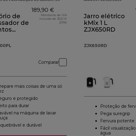
189,90 €
ório de
Jarro elétrico
Montante de IVA
incluído de 35,51 €
ssador de
kMix 1 L
(23%)
ntos
ZJX650RD
.000PL
000PL
ZJX650RD
Comparar
repare mais coisas de uma só
ez
eguro e protegido
eito para durar
Proteção de ferv
avável na máquina de lavar
Pega suregrip
ouça
Fervura potente
nquebrável e durável
Fácil visualizaçã
água