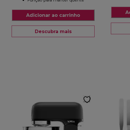
Função para manter quente
A
Adicionar ao carrinho
Descubra mais