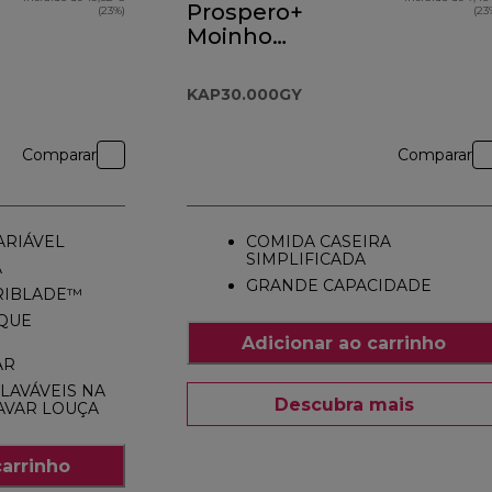
Prospero+
(23%)
(23
Moinho
KAP30.000GY
KAP30.000GY
Comparar
Comparar
ARIÁVEL
COMIDA CASEIRA
SIMPLIFICADA
A
GRANDE CAPACIDADE
RIBLADE™
QUE
Adicionar ao carrinho
AR
LAVÁVEIS NA
Descubra mais
AVAR LOUÇA
carrinho