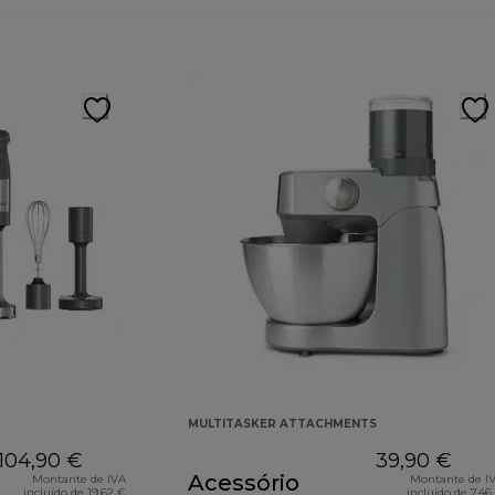
MULTITASKER ATTACHMENTS
104,90 €
39,90 €
Acessório
Montante de IVA
Montante de I
incluído de 19,62 €
incluído de 7,46