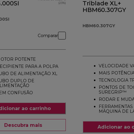
.000SI
Triblade XL+
(23%)
HBM60.307GY
00SI
HBM60.307GY
Comparar
OTOR POTENTE
VELOCIDADE V
ECIPIENTE PARA A POLPA
MAIS POTÊNCI
UBO DE ALIMENTAÇÃO XL
TECNOLOGIA T
UBO DUPLO DE
LIMENTAÇÃO
PONTOS DE TO
SUREGRIP™
EM CONFUSÃO
RODAR E MUD
FERRAMENTAS 
dicionar ao carrinho
MÁQUINA DE L
Descubra mais
Adicionar ao 