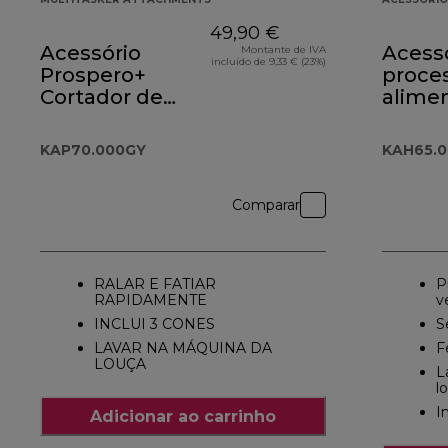
49,90 €
Acessório
Acess
Montante de IVA
incluído de 9,33 € (23%)
Prospero+
proce
Cortador de
alime
Alimentos Roto
KAH65
KAP70.000GY
KAP70.000GY
KAH65.
Comparar
RALAR E FATIAR
P
RAPIDAMENTE
v
INCLUI 3 CONES
S
LAVAR NA MÁQUINA DA
F
LOUÇA
L
l
I
Adicionar ao carrinho