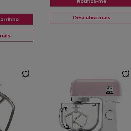
Notifica-me
a
Descubra mais
carrinho
mais