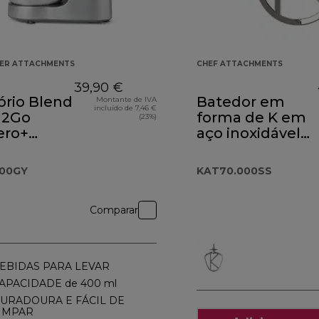
KER ATTACHMENTS
CHEF ATTACHMENTS
39,90 €
ório Blend
Batedor em
Montante de IVA
incluído de 7,46 €
 2Go
forma de K em
(23%)
ero+
aço inoxidável
.000GY
KAT70.000SS
09,90 €
000GY
KAT70.000SS
Comparar
EBIDAS PARA LEVAR
APACIDADE de 400 ml
URADOURA E FÁCIL DE
IMPAR