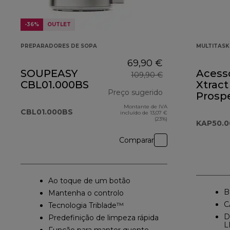
-36%
OUTLET
PREPARADORES DE SOPA
MULTITAS
69,90 €
SOUPEASY
Acess
109,90 €
CBL01.000BS
Xtract
Preço sugerido
Prosp
KAP50
Montante de IVA
preço original 1
CBL01.000BS
incluído de 13,07 €
(23%)
KAP50.
Comparar
Ao toque de um botão
B
Mantenha o controlo
C
Tecnologia Triblade™
D
Predefinição de limpeza rápida
L