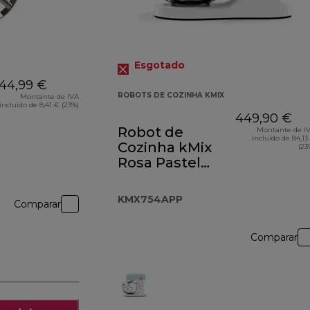
Esgotado
44,99 €
ROBOTS DE COZINHA KMIX
Montante de IVA
incluído de 8,41 € (23%)
449,90 €
Robot de
Montante de I
incluído de 84,13
Cozinha kMix
(23
Rosa Pastel
KMX754APP
KMX754APP
Comparar
Comparar