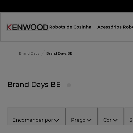
Skip
to
Content
Robots de Cozinha
Acessórios Rob
Brand Days
Brand Days BE
Brand Days BE
Encomendar por
Preço
Cor
S