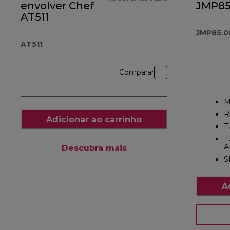
envolver Chef
JMP85
AT511
JMP85.0
AT511
Comparar
M
R
Adicionar ao carrinho
T
T
A
Descubra mais
S
A