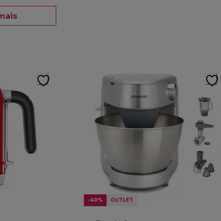
mais
-40%
OUTLET