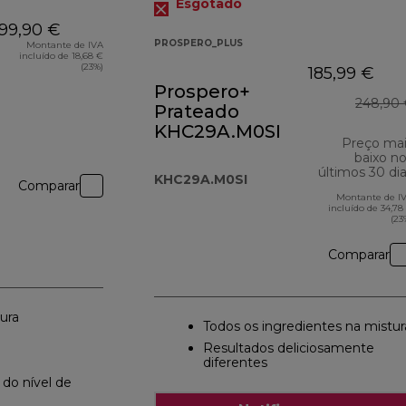
Esgotado
99,90 €
PROSPERO_PLUS
Montante de IVA
incluído de 18,68 €
(23%)
185,99 €
Prospero+
248,90 
Prateado
KHC29A.M0SI
Preço ma
baixo n
últimos 30 di
KHC29A.M0SI
Comparar
Montante de I
incluído de 34,78
(23
Comparar
ura
Todos os ingredientes na mistur
Resultados deliciosamente
diferentes
o do nível de