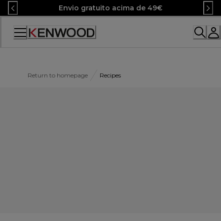
Skip
Envio gratuito acima de 49€
to
Content
Return to homepage
Recipes