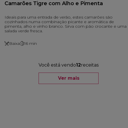
Camarões Tigre com Alho e Pimenta
Ideais para uma entrada de verão, estes camarões são
cozinhados numa combinação picante e aromática de
pimenta, alho e vinho branco. Sirva com pão crocante e uma
salada verde fresca.
Baixa
16
min
Você está vendo
12
receitas
Ver mais