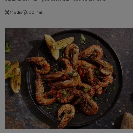
Média
100
min