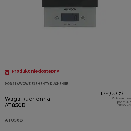
Produkt niedostępny
PODSTAWOWE ELEMENTY KUCHENNE
138,00 zł
Waga kuchenna
Wliczona kw
podatku 
AT850B
(25,80 zł
AT850B