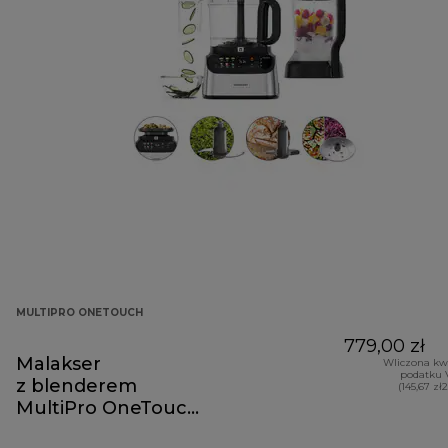
MULTIPRO ONETOUCH
779,00 zł
Malakser
Wliczona kw
podatku 
z blenderem
(145,67 zł
MultiPro OneTouch
FDM73.480SS