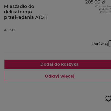
205,00 zł
Mieszadło do
Wliczona kw
podatku 
delikatnego
(38,33 zł
przekładania AT511
AT511
Porównaj
Dodaj do koszyka
Odkryj więcej