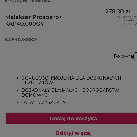
PRZYSTAWKI PROSPERO+
278,00 zł
Malakser Prospero+
Wliczona kw
podatku 
KAP40.000GY
(51,98 zł
KAP40.000GY
Porównaj
6 GRUBOŚCI KROJENIA DLA DOSKONAŁYCH
REZULTATÓW
DOSKONAŁY DLA MAŁYCH GOSPODARSTW
DOMOWYCH
ŁATWE CZYSZCZENIE
Dodaj do koszyka
Odkryj więcej