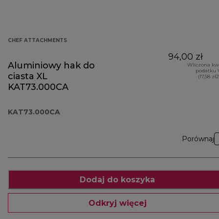
CHEF ATTACHMENTS
94,00 zł
Aluminiowy hak do
Wliczona kw
podatku 
ciasta XL
(17,58 zł
KAT73.000CA
KAT73.000CA
Porównaj
Dodaj do koszyka
Odkryj więcej