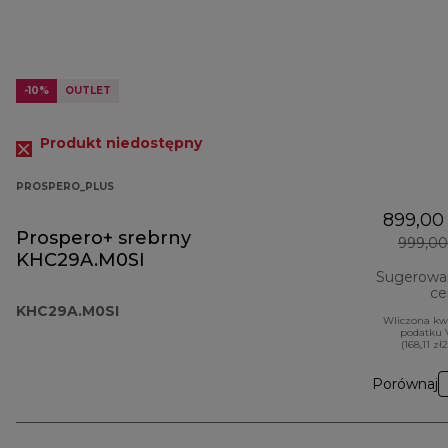
-10%
OUTLET
Produkt niedostępny
PROSPERO_PLUS
899,00 
Prospero+ srebrny
999,00
KHC29A.M0SI
Sugerowa
ce
KHC29A.M0SI
Wliczona kw
podatku 
(168,11 zł
Porównaj