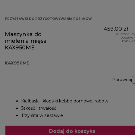
PRZYSTAWKI DO PRZYGOTOWYWANIA POSIŁKÓW
459,00 zł
Maszynka do
Wliczona kw
podatku 
mielenia mięsa
(85,83 zł
KAX950ME
KAX950ME
Porównaj
Kiełbaski i klopsiki kebbe domowej roboty
Jakość i trwałość
Trzy sita w zestawie
Dodaj do koszyka