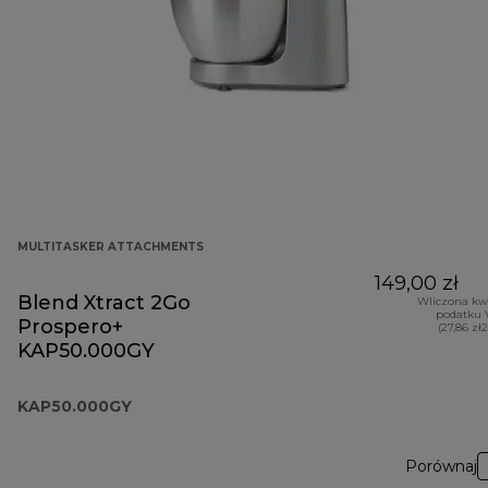
MULTITASKER ATTACHMENTS
149,00 zł
Blend Xtract 2Go
Wliczona kw
podatku 
Prospero+
(27,86 zł
KAP50.000GY
KAP50.000GY
Porównaj