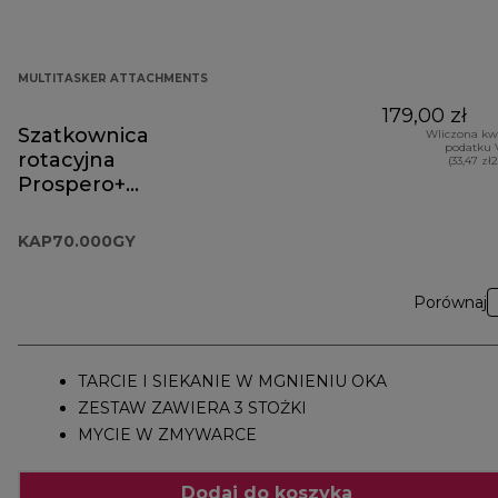
MULTITASKER ATTACHMENTS
179,00 zł
Szatkownica
Wliczona kw
podatku 
rotacyjna
(33,47 zł
Prospero+
KAP70.000GY
KAP70.000GY
Porównaj
TARCIE I SIEKANIE W MGNIENIU OKA
ZESTAW ZAWIERA 3 STOŻKI
MYCIE W ZMYWARCE
Dodaj do koszyka