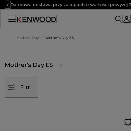
Skip
Darmowa dostawa przy zakupach o wartości powyżej 2
to
Content
Mother's Day
Mother's Day ES
Mother's Day ES
Filtr