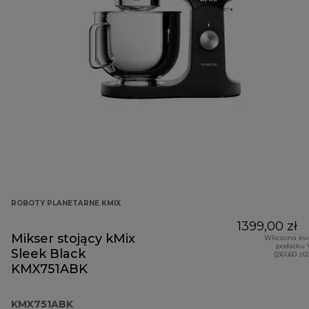
ROBOTY PLANETARNE KMIX
1399,00 zł
Mikser stojący kMix
Wliczona kw
podatku 
Sleek Black
(261,60 zł
KMX751ABK
KMX751ABK