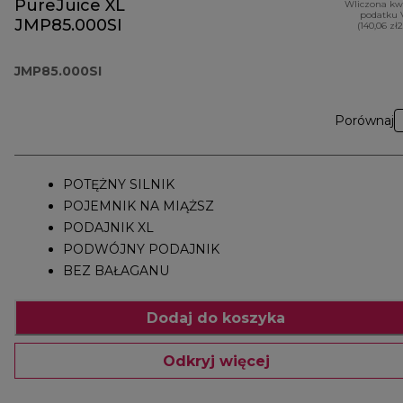
PureJuice XL
Wliczona kw
podatku 
JMP85.000SI
(140,06 zł
JMP85.000SI
Porównaj
POTĘŻNY SILNIK
POJEMNIK NA MIĄŻSZ
PODAJNIK XL
PODWÓJNY PODAJNIK
BEZ BAŁAGANU
Dodaj do koszyka
Odkryj więcej