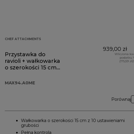
CHEF ATTACHMENTS
939,00 zł
Przystawka do
Wliczona kw
podatku 
ravioli + wałkowarka
(175,59 zł
o szerokości 15 cm
MAX94.A0ME
MAX94.A0ME
Porównaj
Wałkowarka o szerokości 15 cm z 10 ustawieniami
grubości
Pełna kontrola