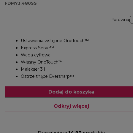
FDM73.480SS
Porównaj
Ustawienia wstępne OneTouch™
Express Serve™
Waga cyfrowa
Własny OneTouch™
Malakser 3 l
Ostrze tnące Eversharp™
Dodaj do koszyka
Odkryj więcej