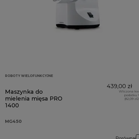
ROBOTY WIELOFUNKCYJNE
439,00 zł
Maszynka do
Wliczona kw
podatku 
mielenia mięsa PRO
(82,09 zł
1400
MG450
Porównaj