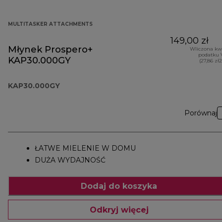
MULTITASKER ATTACHMENTS
149,00 zł
Młynek Prospero+
Wliczona kw
podatku 
KAP30.000GY
(27,86 zł
KAP30.000GY
Porównaj
ŁATWE MIELENIE W DOMU
DUŻA WYDAJNOŚĆ
Dodaj do koszyka
Odkryj więcej