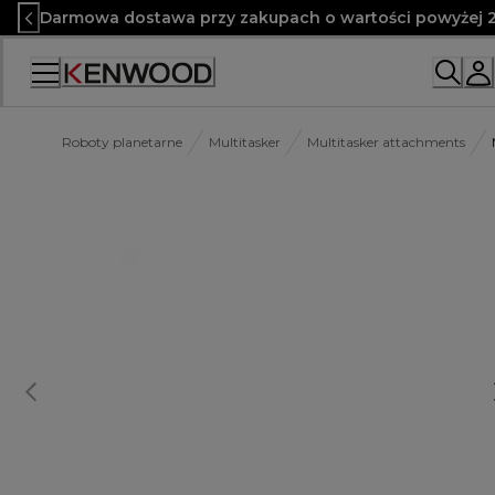
Skip
Darmowa dostawa przy zakupach o wartości powyżej 2
to
Content
Roboty planetarne
Multitasker
Multitasker attachments