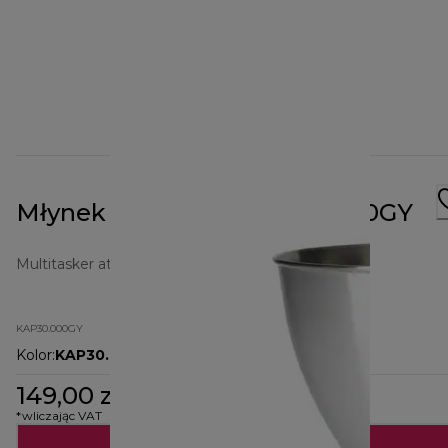
Młynek Prospero+ KAP30.000GY
Multitasker attachments
KAP30.000GY
Kolor
:
KAP30.000GY
149,00 zł
*wliczając VAT
Dodaj do koszyka