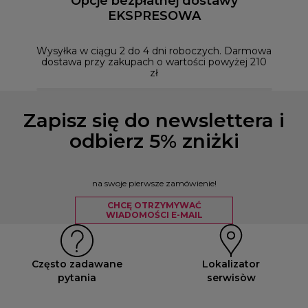
Opcje bezpłatnej dostawy
EKSPRESOWA
Możesz
naszym
Wysyłka w ciągu 2 do 4 dni roboczych. Darmowa
dostawa przy zakupach o wartości powyżej 210
zł
Zapisz się do newslettera i
odbierz 5% zniżki
na swoje pierwsze zamówienie!
CHCĘ OTRZYMYWAĆ
WIADOMOŚCI E-MAIL
Często zadawane
Lokalizator
pytania
serwisòw