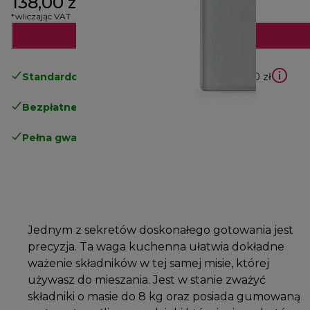
138,00 zł
*wliczając VAT
Powiadom mnie
Standardowa bezpłatna dostawa
powyżej 210 zł
Bezpłatne zwroty
.
Pełna gwarancja producenta
.
Jednym z sekretów doskonałego gotowania jest
precyzja. Ta waga kuchenna ułatwia dokładne
ważenie składników w tej samej misie, której
używasz do mieszania. Jest w stanie zważyć
składniki o masie do 8 kg oraz posiada gumowaną