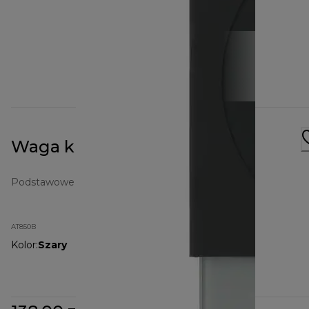
Waga kuchenna AT850B
Podstawowe elementy kuchenne
AT850B
Kolor
:
Szary