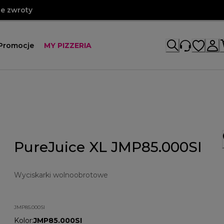
e zwroty
Promocje
MY PIZZERIA
PureJuice XL JMP85.000SI
Wyciskarki wolnoobrotowe
JMP85.000SI
Kolor
:
JMP85.000SI