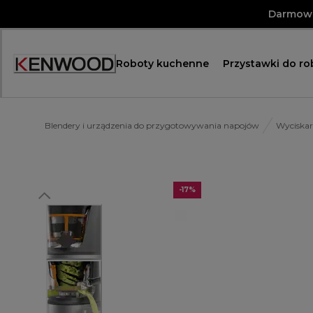
Skip
Darmowa
to
Content
Roboty kuchenne
Przystawki do r
Blendery i urządzenia do przygotowywania napojów
Wyciskar
-17%