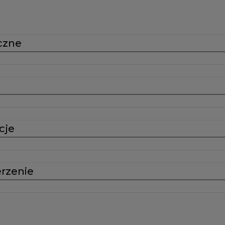
czne
cje
erzenie