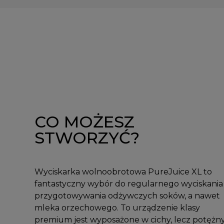
CO MOŻESZ
STWORZYĆ?
Wyciskarka wolnoobrotowa PureJuice XL to
fantastyczny wybór do regularnego wyciskania 
przygotowywania odżywczych soków, a nawet
mleka orzechowego. To urządzenie klasy
premium jest wyposażone w cichy, lecz potężn