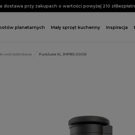
 dostawa przy zakupach o wartości powyżej 210 zł
Bezpłatn
obotów planetarnych
Mały sprzęt kuchenny
Inspiracja
ki wolnoobrotowe
PureJuice XL JMP85.000SI