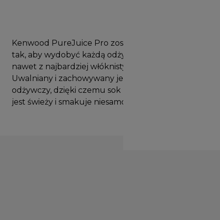
Kenwood PureJuice Pro został zaprojektowany
tak, aby wydobyć każdą odżywczą kropelkę
nawet z najbardziej włóknistych owoców i warzyw.
Uwalniany i zachowywany jest każdy składnik
odżywczy, dzięki czemu sok lepiej wygląda, dłużej
jest świeży i smakuje niesamowicie.