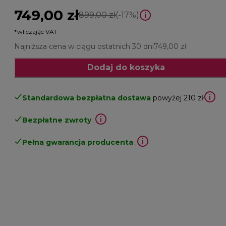
749,00 zł
cena oryginalna 899,00 zł
899,00 zł
(-17%)
*wliczając VAT
Najniższa cena w ciągu ostatnich 30 dni
749,00 zł
Dodaj do koszyka
Standardowa bezpłatna dostawa
powyżej 210 zł
Bezpłatne zwroty
.
Pełna gwarancja producenta
.