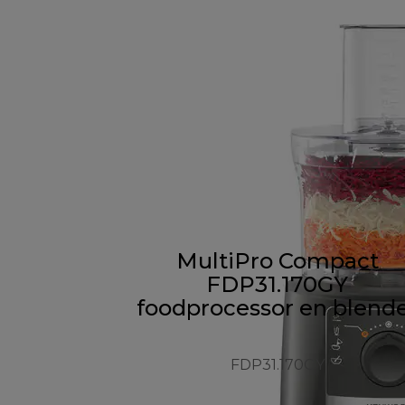
MultiPro Compact
FDP31.170GY
foodprocessor en blend
FDP31.170GY