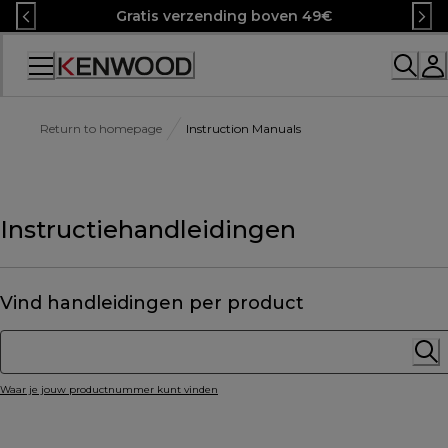
Skip
Gratis verzending boven 49€
to
Content
Return to homepage
Instruction Manuals
Instructiehandleidingen
Vind handleidingen per product
Waar je jouw productnummer kunt vinden