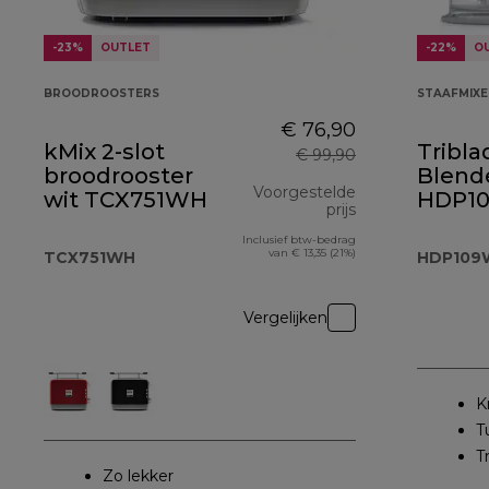
-23%
OUTLET
-22%
O
BROODROOSTERS
STAAFMIXE
€ 76,90
kMix 2-slot
Tribl
€ 99,90
broodrooster
Blend
Voorgestelde
wit TCX751WH
HDP1
prijs
Inclusief btw-bedrag
originele prijs 
van € 13,35 (21%)
TCX751WH
HDP109
Vergelijken
K
T
T
Zo lekker