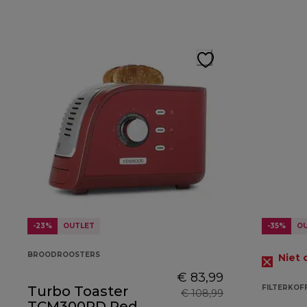
-23%
OUTLET
-35%
O
BROODROOSTERS
Niet 
€ 83,99
Turbo Toaster
FILTERKOF
€ 108,99
TCM300RD Red