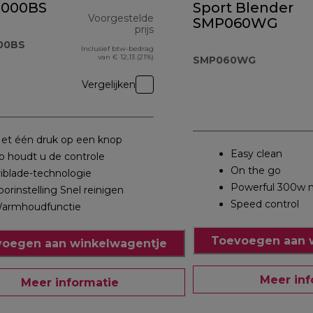
.000BS
Sport Blender
Voorgestelde
SMP060WG
prijs
00BS
Inclusief btw-bedrag
originele prijs € 109,90
van € 12,13 (21%)
SMP060WG
Vergelijken
et één druk op een knop
Easy clean
o houdt u de controle
On the go
riblade-technologie
Powerful 300w 
oorinstelling Snel reinigen
Speed control
armhoudfunctie
Toevoegen aan 
oegen aan winkelwagentje
Meer inf
Meer informatie