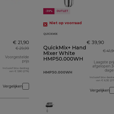
-39%
OUTLET
Niet op voorraad
QUICKMIX
€ 21,90
€ 39,90
QuickMix+ Hand
€ 29,99
€ 41,
Mixer White
Voorgestelde
HMP50.000WH
prijs
Laagste pri
afgelopen 
Inclusief btw-bedrag
originele prijs € 29,99
dage
van € 3,80 (21%)
HMP50.000WH
Inclusief btw-bedr
van € 6,92 (21
Vergelijken
Vergelijken