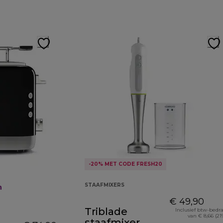
-20% MET CODE FRESH20
STAAFMIXERS
n
€ 49,90
Triblade
Inclusief btw-bedr
van € 8,66 (21
staafmixer