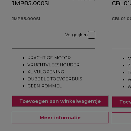
JMP85.000SI
CBL01
JMP85.000SI
CBL01.0
Vergelijken
KRACHTIGE MOTOR
M
VRUCHTVLEESHOUDER
Z
XL VULOPENING
T
DUBBELE TOEVOERBUIS
V
GEEN ROMMEL
W
Toevoegen aan winkelwagentje
Toev
Meer informatie