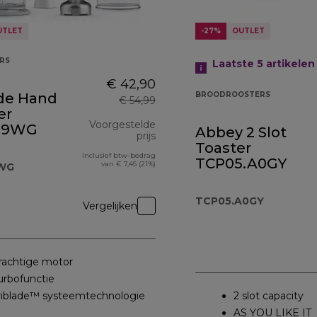
UTLET
-27%
OUTLET
RS
Laatste 5
artikelen
€ 42,90
ade Hand
BROODROOSTERS
€ 54,99
er
Voorgestelde
09WG
Abbey 2 Slot
prijs
Toaster
Inclusief btw-bedrag
€ 99,90
originele prijs € 54,99
TCP05.A0GY
van € 7,45 (21%)
WG
TCP05.A0GY
Vergelijken
rachtige motor
urbofunctie
riblade™ systeemtechnologie
2 slot capacity
AS YOU LIKE IT