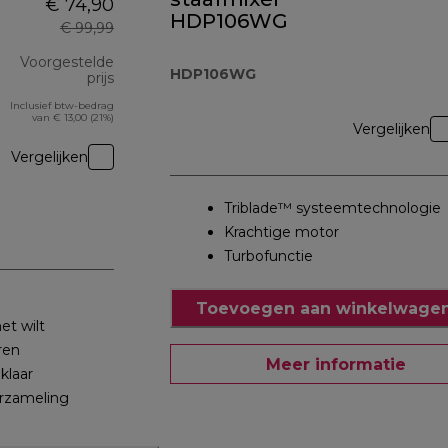
€ 74,90
HDP106WG
€ 99,99
Voorgestelde
HDP106WG
prijs
Inclusief btw-bedrag
originele prijs € 99,99
van € 13,00 (21%)
Vergelijken
Vergelijken
Triblade™ systeemtechnologie
Krachtige motor
Turbofunctie
Toevoegen aan winkelwagen
et wilt
ren
Meer informatie
 klaar
rzameling