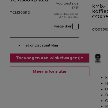
Voorgestelde
kMix-
prijs
koffie
TCM300RD
Inclusief btw-bedrag
originele prijs 
COX75
van € 14,58 (21%)
Vergelijken
COX750
Het ontbijt staat klaar
Toevoegen aan winkelwagentje
Meer informatie
K
H
O
D
G
M