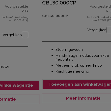
CBL30.000CP
Voorgestelde
Voorgestel
prijs
pri
CBL30.000CP
Inclusief btw-bedrag
Inclusief btw-bedr
originele prijs € 56,90
van € 6,07 (21%)
van € 19,07 (21
Vergelijken
Vergelijken
Stoom gewoon
Handmatige modus voor extra
flexibiliteit
Met één druk op een knop
motor
Krachtige menging
Toevoegen aan winkelwagen
winkelwagentje
Meer informatie
ormatie