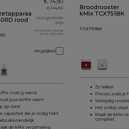
€ 74,90
Broodrooster
€ 114,90
zetapparaat
kMix TCX751BK
€ 108,99
Voorgestelde
0RD rood
prijs
TCX751BK
Inclusief btw-bedrag
originele prijs € 114,90
van € 13,00 (21%)
RD
Vergelijken
Zo lekker
offie zoals jij wenst
Precies zoals je h
oud jouw koffie warm
Veelzijdig rooste
p zijn best
Het ontbijt staat
e capaciteit die je nodig hebt
Maak de kMix ve
compleet
ebruiksvriendelijk
aak de kMix verzameling