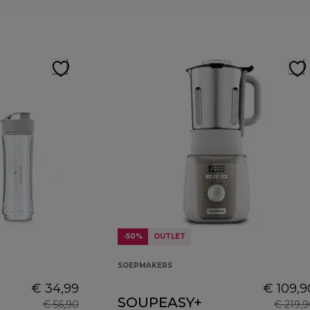
-50%
OUTLET
SOEPMAKERS
€ 34,99
€ 109,9
SOUPEASY+
€ 56,90
€ 219,