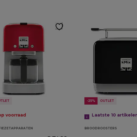
UTLET
-25%
OUTLET
op voorraad
Laatste 10
artikele
FIEZETAPPARATEN
BROODROOSTERS