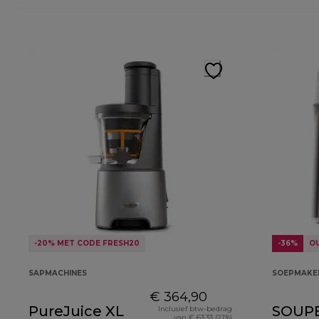
-20% MET CODE FRESH20
-36%
O
SAPMACHINES
SOEPMAKE
€ 364,90
PureJuice XL
SOUP
Inclusief btw-bedrag
van € 63,33 (21%)