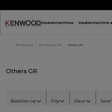
Skip
to
Content
Keukenmachines
Keukenmachine a
Brand Days
Brand Days GR
Others GR
Others GR
Bestellen op
Prijs
Kleur
Serie