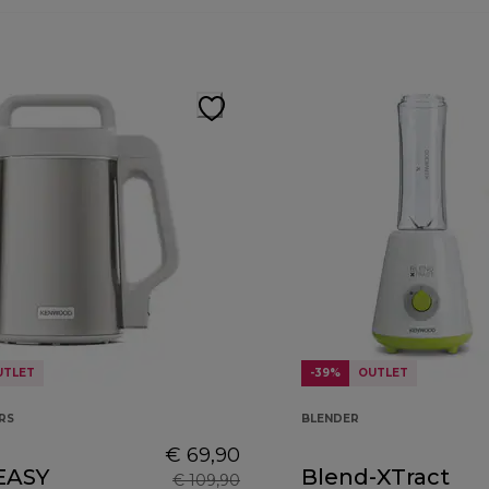
UTLET
-39%
OUTLET
RS
BLENDER
€ 69,90
EASY
Blend-XTract
€ 109,90