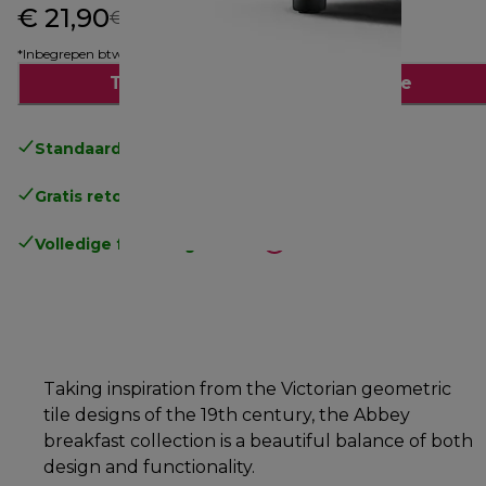
€ 21,90
originele prijs € 29,99
€ 29,99
(-27%)
*Inbegrepen btw
Toevoegen aan winkelwagentje
Standaard gratis verzending
vanaf € 49
Gratis retourneren
.
Volledige fabrieksgarantie
.
Taking inspiration from the Victorian geometric
tile designs of the 19th century, the Abbey
breakfast collection is a beautiful balance of both
design and functionality.