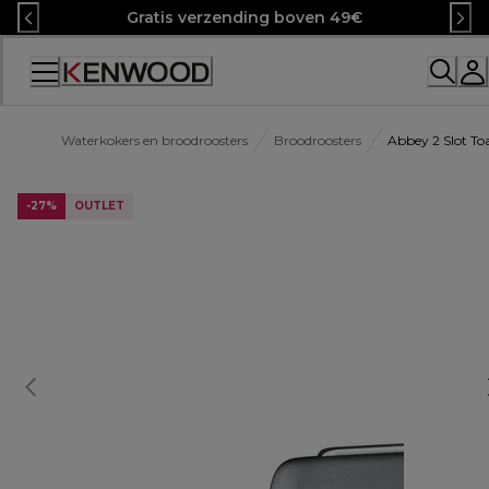
Skip
Gratis verzending boven 49€
to
Content
Waterkokers en broodroosters
Broodroosters
Abbey 2 Slot T
-27%
OUTLET