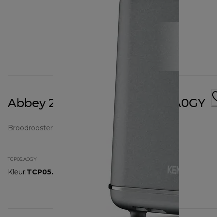
Abbey 2 Slot Toaster TCP05.A0GY
Broodroosters
TCP05.A0GY
Kleur
:
TCP05.A0GY