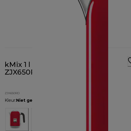
kMix 1 l waterkoker rood
ZJX650RD
ZJX650RD
Kleur
:
Niet gespecificeerd