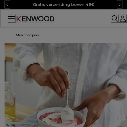
Skip
Gratis verzending boven 49€
to
Content
Mini choppers