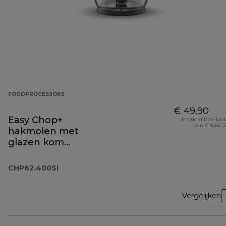
FOODPROCESSORS
€ 49,90
Easy Chop+
Inclusief btw-be
van € 8,66 (
hakmolen met
glazen kom
CHP62.400SI
CHP62.400SI
Vergelijken