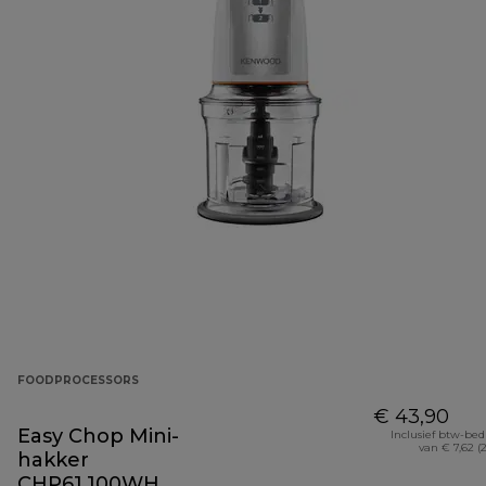
FOODPROCESSORS
€ 43,90
Easy Chop Mini-
Inclusief btw-be
van € 7,62 (
hakker
CHP61.100WH