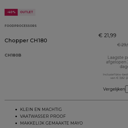
-40%
OUTLET
FOODPROCESSORS
€ 21,99
Chopper CH180
€ 29
CH180B
Laagste pr
afgelopen
dag
Inclusief btw-be
van € 3,82 (
Vergelijken
KLEIN EN MACHTIG
VAATWASSER PROOF
MAKKELIJK GEMAAKTE MAYO