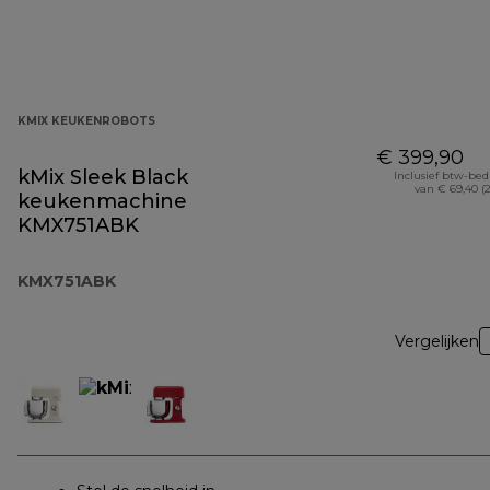
KMIX KEUKENROBOTS
€ 399,90
kMix Sleek Black
Inclusief btw-be
van € 69,40 (
keukenmachine
KMX751ABK
KMX751ABK
Vergelijken