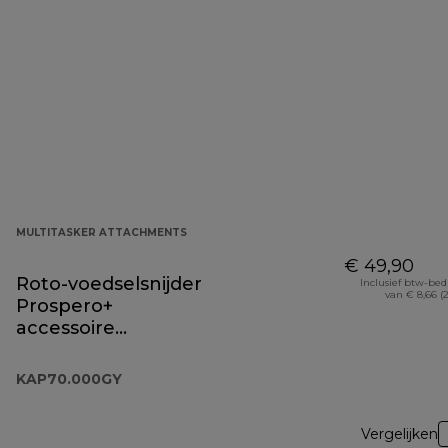
MULTITASKER ATTACHMENTS
€ 49,90
Roto-voedselsnijder
Inclusief btw-be
van € 8,66 (
Prospero+
accessoire
KAP70.000GY
KAP70.000GY
Vergelijken