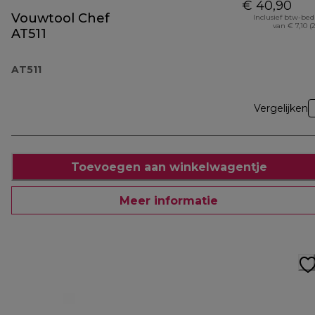
€ 40,90
Vouwtool Chef
Inclusief btw-be
van € 7,10 (
AT511
AT511
Vergelijken
Toevoegen aan winkelwagentje
Meer informatie