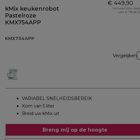
€ 449,90
kMix keukenrobot
Inclusief btw-be
van € 78,08 (
Pastelroze
KMX754APP
KMX754APP
Vergelijken
VARIABEL SNELHEIDSBEREIK
Kom van 5 liter
Breid uw kMix uit
Breng mij op de hoogte