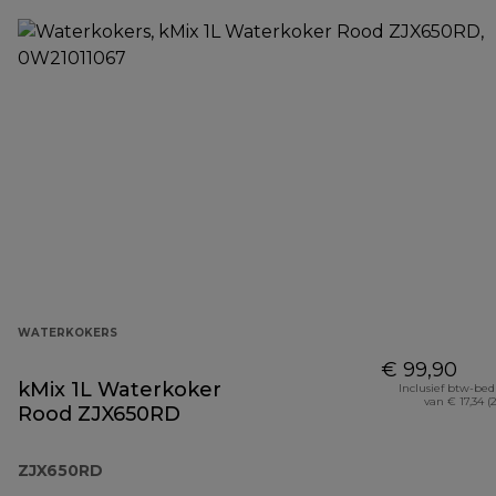
WATERKOKERS
€ 99,90
kMix 1L Waterkoker
Inclusief btw-be
van € 17,34 (
Rood ZJX650RD
ZJX650RD