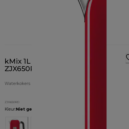
kMix 1L Waterkoker Rood
ZJX650RD
Waterkokers
ZJX650RD
Kleur
:
Niet gespecificeerd