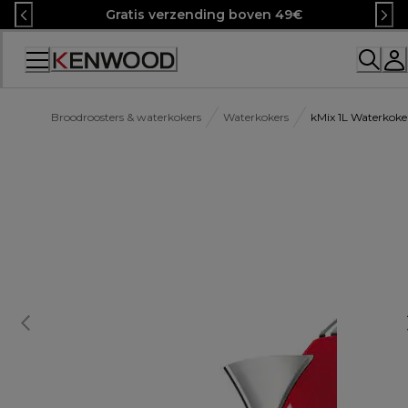
Skip
Gratis verzending boven 49€
to
Content
Accessibility
Statement
Broodroosters & waterkokers
Waterkokers
kMix 1L Waterkok