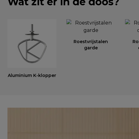
Wat zit er in de doos?
Roestvrijstalen
Ro
garde
Aluminium K-klopper