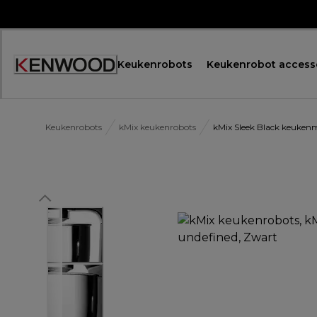
Skip
to
Content
Keukenrobots
Keukenrobot access
Accessibility
Statement
Keukenrobots
kMix keukenrobots
kMix Sleek Black keuke