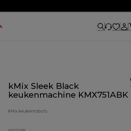
A
kMix Sleek Black
keukenmachine KMX751ABK
kMix keukenrobots
KMX751ABK