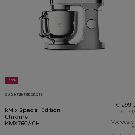
-38%
KMIX KEUKENROBOTS
€ 299,
kMix Special Edition
€ 479
Chrome
Voorgeste
KMX760ACH
pr