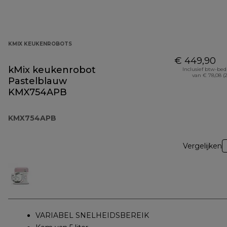
KMIX KEUKENROBOTS
€ 449,90
kMix keukenrobot
Inclusief btw-be
van € 78,08 (
Pastelblauw
KMX754APB
KMX754APB
Vergelijken
VARIABEL SNELHEIDSBEREIK