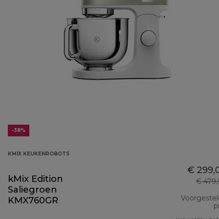
-38%
KMIX KEUKENROBOTS
€ 299,
kMix Edition
€ 479
Saliegroen
Voorgeste
KMX760GR
pr