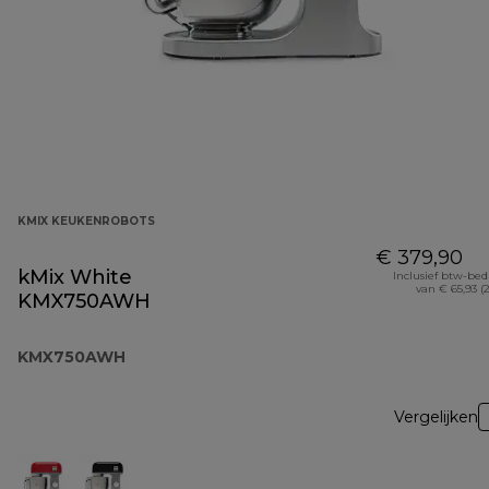
KMIX KEUKENROBOTS
€ 379,90
kMix White
Inclusief btw-be
van € 65,93 (
KMX750AWH
KMX750AWH
Vergelijken