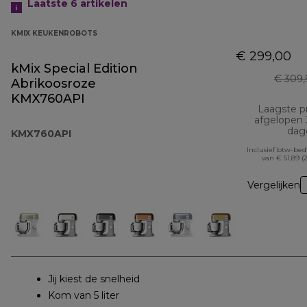
Laatste 6
artikelen
KMIX KEUKENROBOTS
€ 299,00
kMix Special Edition
€ 309,
Abrikoosroze
KMX760API
Laagste pr
afgelopen
dag
KMX760API
Inclusief btw-be
van € 51,89 (
Vergelijken
Jij kiest de snelheid
Kom van 5 liter