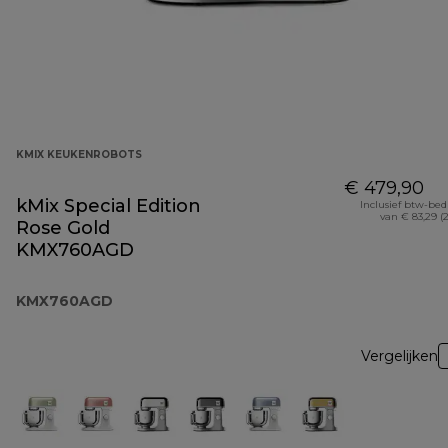
KMIX KEUKENROBOTS
€ 479,90
kMix Special Edition
Inclusief btw-be
van € 83,29 (
Rose Gold
KMX760AGD
KMX760AGD
Vergelijken