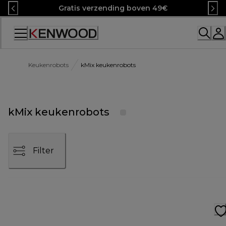
Skip
Gratis verzending boven 49€
to
Content
Accessibility
Statement
Keukenrobots
kMix keukenrobots
kMix keukenrobots
Filter