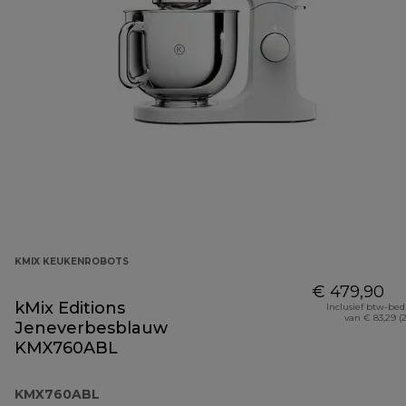
KMIX KEUKENROBOTS
€ 479,90
kMix Editions
Inclusief btw-be
van € 83,29 (
Jeneverbesblauw
KMX760ABL
KMX760ABL