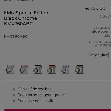
KMIX KEUKENROBOTS
€ 299,00
kMix Special Edition
€ 377
Black Chrome
KMX760ABC
Laagste pr
afgelopen
dag
KMX760ABC
Inclusief btw-be
van € 51,89 (
Vergelijken
Kies zelf de snelheid
Geen rommel, geen gedoe
Personaliseer je kMix