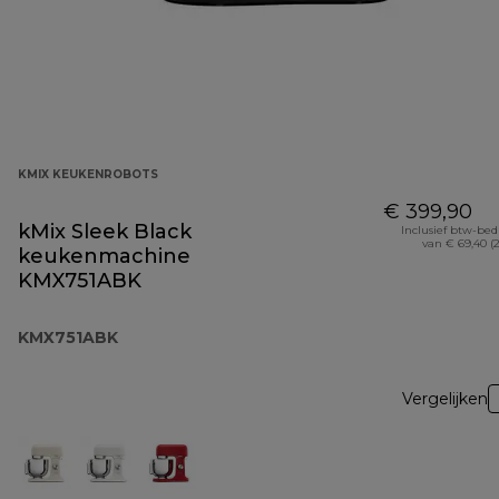
KMIX KEUKENROBOTS
€ 399,90
kMix Sleek Black
Inclusief btw-be
van € 69,40 (
keukenmachine
KMX751ABK
KMX751ABK
Vergelijken