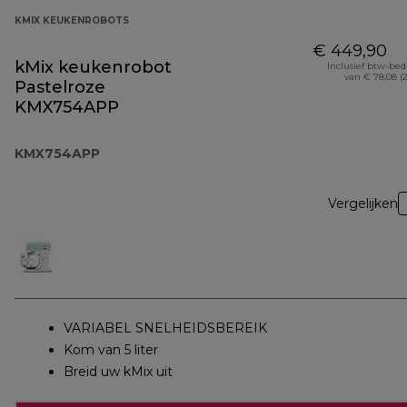
KMIX KEUKENROBOTS
€ 449,90
kMix keukenrobot
Inclusief btw-be
van € 78,08 (
Pastelroze
KMX754APP
KMX754APP
Vergelijken
VARIABEL SNELHEIDSBEREIK
Kom van 5 liter
Breid uw kMix uit