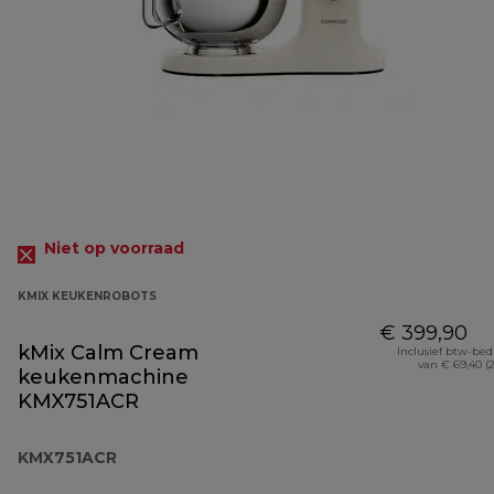
Niet op voorraad
KMIX KEUKENROBOTS
€ 399,90
kMix Calm Cream
Inclusief btw-be
van € 69,40 (
keukenmachine
KMX751ACR
KMX751ACR