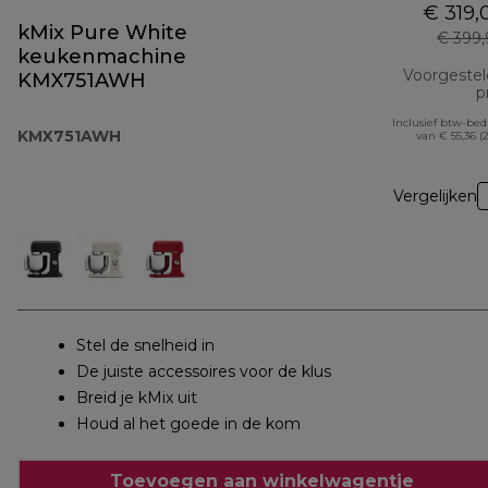
€ 319,
kMix Pure White
€ 399
keukenmachine
Voorgeste
KMX751AWH
pr
Inclusief btw-be
KMX751AWH
van € 55,36 (
Vergelijken
Stel de snelheid in
De juiste accessoires voor de klus
Breid je kMix uit
Houd al het goede in de kom
Toevoegen aan winkelwagentje