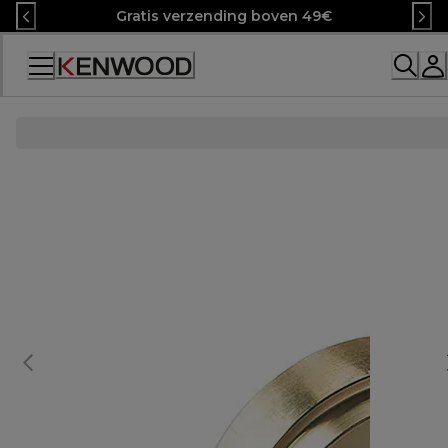
Skip
Gratis verzending boven 49€
to
Content
Accessibility
Statement