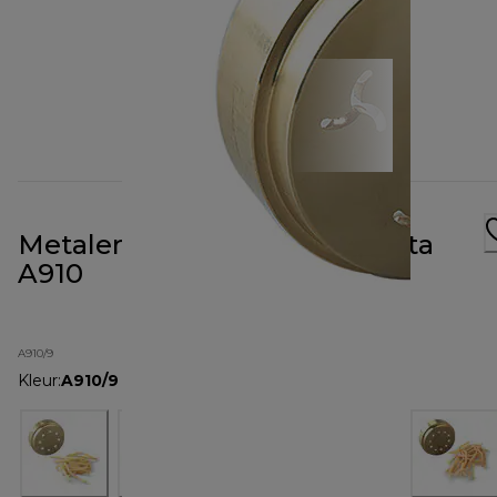
Metalen vorm voor fusilli-pasta
A910
A910/9
Kleur
:
A910/9