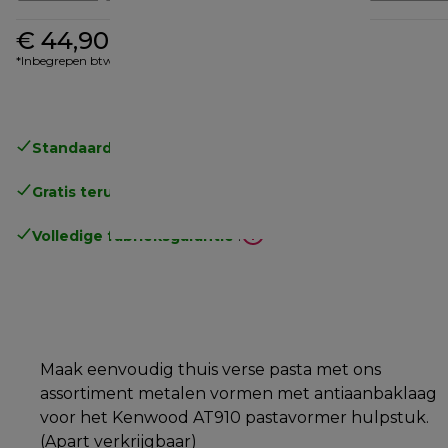
€ 44,90
*Inbegrepen btw
Standaard gratis verzending
vanaf € 49
Gratis terugsturen
.
Volledige fabrieksgarantie
.
Maak eenvoudig thuis verse pasta met ons
assortiment metalen vormen met antiaanbaklaag
voor het Kenwood AT910 pastavormer hulpstuk.
(Apart verkrijgbaar)