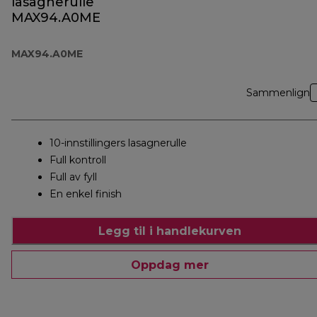
lasagnerulle
MAX94.A0ME
MAX94.A0ME
Sammenlign
10-innstillingers lasagnerulle
Full kontroll
Full av fyll
En enkel finish
Legg til i handlekurven
Oppdag mer