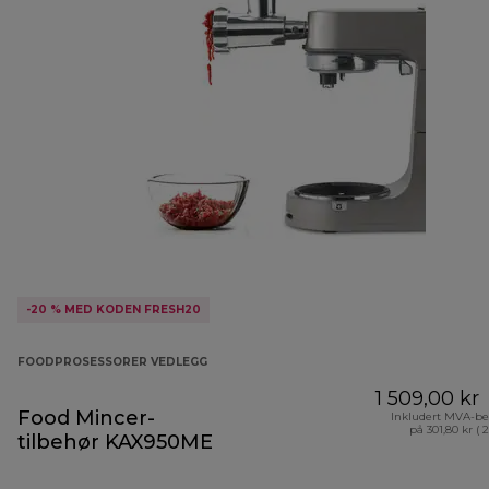
-20 % MED KODEN FRESH20
FOODPROSESSORER VEDLEGG
1 509,00 kr
Food Mincer-
Inkludert MVA-be
på 301,80 kr ( 
tilbehør KAX950ME