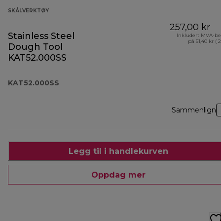
SKÅLVERKTØY
257,00 kr
Stainless Steel
Inkludert MVA-be
på 51,40 kr ( 
Dough Tool
KAT52.000SS
KAT52.000SS
Sammenlign
Legg til i handlekurven
Oppdag mer