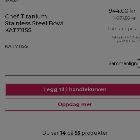
SKÅLER
944,00 kr
Chef Titanium
1 071,50 kr
Stainless Steel Bowl
Foreslått pris
KAT711SS
Inkludert MVA-be
op
på 188,80 kr ( 
KAT711SS
Sammenlign
Legg til i handlekurven
Oppdag mer
Du ser
14
på
55
produkter