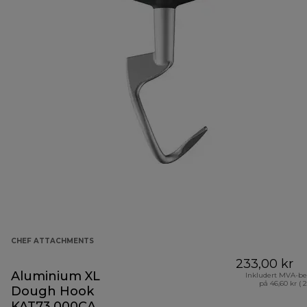
CHEF ATTACHMENTS
233,00 kr
Aluminium XL
Inkludert MVA-be
på 46,60 kr ( 
Dough Hook
KAT73.000CA