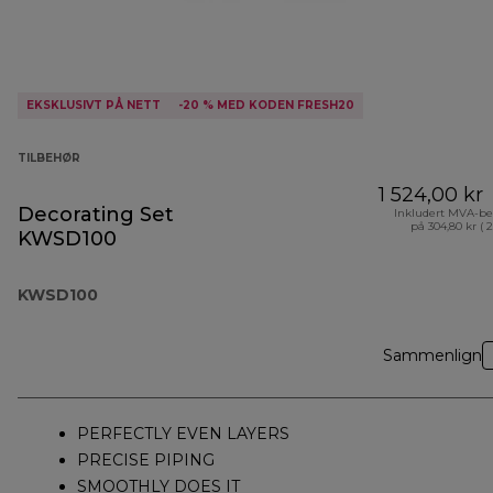
EKSKLUSIVT PÅ NETT
-20 % MED KODEN FRESH20
TILBEHØR
1 524,00 kr
Decorating Set
Inkludert MVA-be
på 304,80 kr ( 
KWSD100
KWSD100
Sammenlign
PERFECTLY EVEN LAYERS
PRECISE PIPING
SMOOTHLY DOES IT