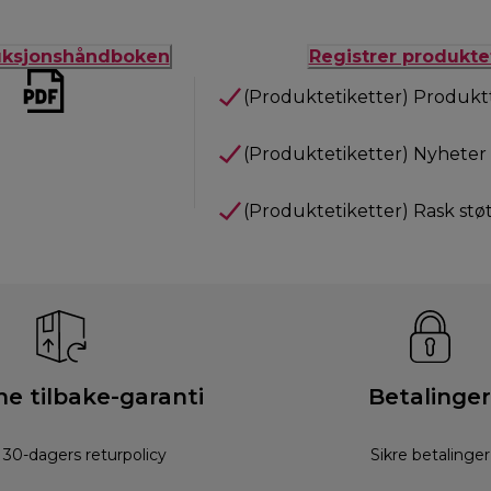
ruksjonshåndboken
Registrer produktet
(Produktetiketter) Produkt
(Produktetiketter) Nyheter 
(Produktetiketter) Rask stø
e tilbake-garanti
Betalinger
s 30-dagers returpolicy
Sikre betalinger