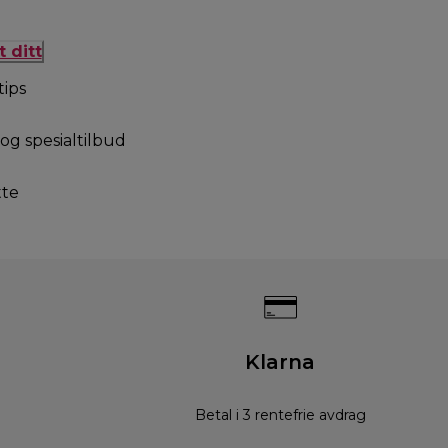
 ditt
tips
og spesialtilbud
tte
Klarna
Betal i 3 rentefrie avdrag