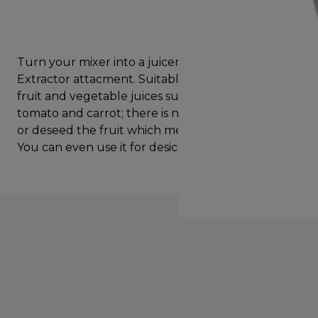
Turn your mixer into a juicer with the Juice
Extractor attacment. Suitable for making various
fruit and vegetable juices such as apple, kiwi,
tomato and carrot; there is no need to peel, core
or deseed the fruit which means minimal waste.
You can even use it for desiccating coconut.