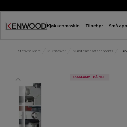
Skip
to
Content
Kjøkkenmaskin
Tilbehør
Små app
Stativmiksere
Multitasker
Multitasker attachments
Jui
EKSKLUSIVT PÅ NETT