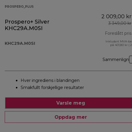
PROSPERO_PLUS
2 009,00 kr
Prospero+ Silver
3 349,00 kr
KHC29A.M0SI
Foreslått pris
Inkludert MVA-be
KHC29A.M0SI
på 401,80 kr ( 
Sammenlign
Hver ingrediens i blandingen
Smakfullt forskjellige resultater
Varsle meg
Oppdag mer