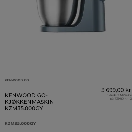
KENWOOD GO
3 699,00 kr
KENWOOD GO-
Inkludert MVA-be
på 739,80 kr ( 
KJØKKENMASKIN
KZM35.000GY
KZM35.000GY