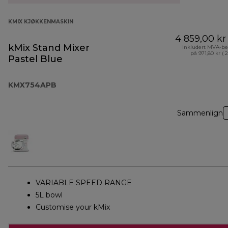
KMIX KJØKKENMASKIN
4 859,00 kr
kMix Stand Mixer
Inkludert MVA-be
på 971,80 kr ( 
Pastel Blue
KMX754APB
Sammenlign
VARIABLE SPEED RANGE
5L bowl
Customise your kMix