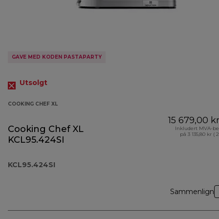
GAVE MED KODEN PASTAPARTY
Utsolgt
COOKING CHEF XL
15 679,00 k
Cooking Chef XL
Inkludert MVA-be
på 3 135,80 kr ( 
KCL95.424SI
KCL95.424SI
Sammenlign