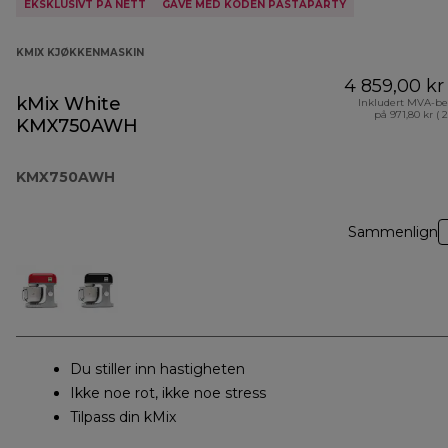
EKSKLUSIVT PÅ NETT
GAVE MED KODEN PASTAPARTY
KMIX KJØKKENMASKIN
4 859,00 kr
kMix White
Inkludert MVA-be
på 971,80 kr ( 
KMX750AWH
KMX750AWH
Sammenlign
Du stiller inn hastigheten
Ikke noe rot, ikke noe stress
Tilpass din kMix