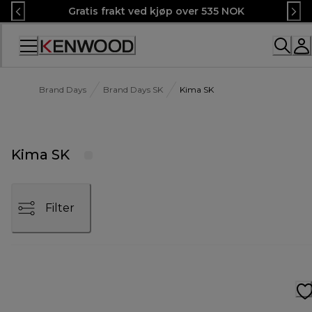
Skip
Gratis frakt ved kjøp over 535 NOK
to
Content
Brand Days
Brand Days SK
Kima SK
Kima SK
Filter