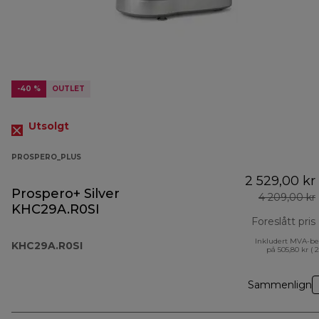
-40 %
OUTLET
Utsolgt
PROSPERO_PLUS
2 529,00 kr
Prospero+ Silver
4 209,00 kr
KHC29A.R0SI
Foreslått pris
Inkludert MVA-be
KHC29A.R0SI
på 505,80 kr ( 
Sammenlign