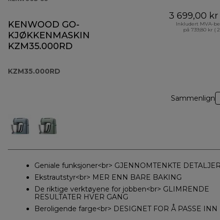
3 699,00 kr
KENWOOD GO-
Inkludert MVA-be
på 739,80 kr ( 
KJØKKENMASKIN
KZM35.000RD
KZM35.000RD
Sammenlign
Geniale funksjoner<br> GJENNOMTENKTE DETALJE
Ekstrautstyr<br> MER ENN BARE BAKING
De riktige verktøyene for jobben<br> GLIMRENDE
RESULTATER HVER GANG
Beroligende farge<br> DESIGNET FOR Å PASSE INN