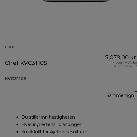
CHEF
5 079,00 kr
Chef KVC3110S
Inkludert MVA-be
på 1 015,80 kr ( 
KVC3110S
Sammenlign
Du stiller inn hastigheten
Hver ingrediens i blandingen
Smakfullt forskjellige resultater