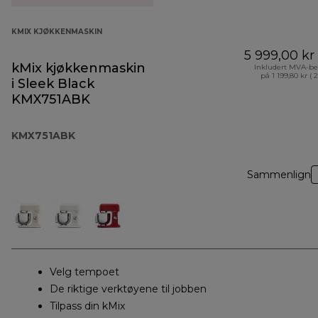
KMIX KJØKKENMASKIN
5 999,00 kr
kMix kjøkkenmaskin
Inkludert MVA-be
på 1 199,80 kr ( 
i Sleek Black
KMX751ABK
KMX751ABK
Sammenlign
Velg tempoet
De riktige verktøyene til jobben
Tilpass din kMix