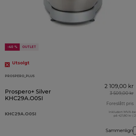
-40 %
OUTLET
Utsolgt
PROSPERO_PLUS
2 109,00 kr
Prospero+ Silver
3 509,00 kr
KHC29A.O0SI
Foreslått pris
Inkludert MVA-be
o
KHC29A.O0SI
på 421,80 kr ( 
Sammenlign