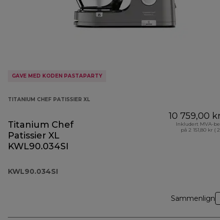
GAVE MED KODEN PASTAPARTY
TITANIUM CHEF PATISSIER XL
10 759,00 k
Titanium Chef
Inkludert MVA-be
på 2 151,80 kr ( 
Patissier XL
KWL90.034SI
KWL90.034SI
Sammenlign