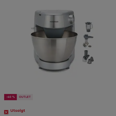
-40 %
OUTLET
Utsolgt