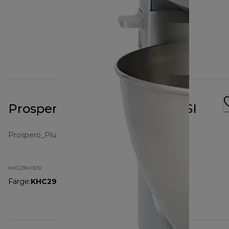
Prospero+ Silver KHC29A.O0SI
Prospero_Plus
KHC29A.O0SI
Farge
:
KHC29A.O0SI