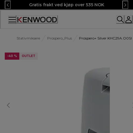
Skip
Gratis frakt ved kjøp over 535 NOK
to
Content
Stativmiksere
Prospero_Plus
Prospero+ Silver KHC29A.O0SI
-40 %
OUTLET