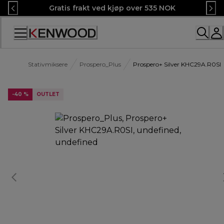
Skip
Gratis frakt ved kjøp over 535 NOK
to
Content
Stativmiksere
Prospero_Plus
Prospero+ Silver KHC29A.R0SI
-40 %
OUTLET