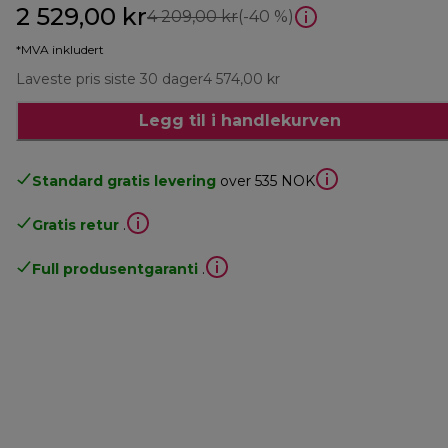
2 529,00 kr
opprinnelig pris 4 209,00 
4 209,00 kr
(-40 %)
*MVA inkludert
Laveste pris siste 30 dager
4 574,00 kr
Legg til i handlekurven
Standard gratis levering
over 535 NOK
Gratis retur
.
Full produsentgaranti
.