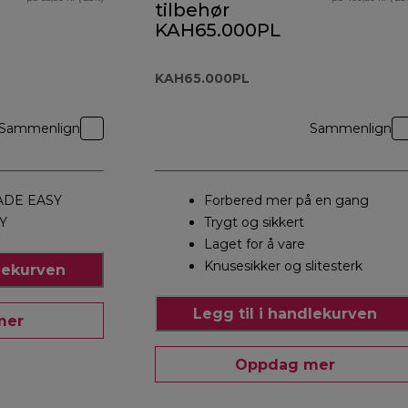
tilbehør
KAH65.000PL
KAH65.000PL
Sammenlign
Sammenlign
DE EASY
Forbered mer på en gang
Y
Trygt og sikkert
Laget for å vare
Knusesikker og slitesterk
dlekurven
Legg til i handlekurven
mer
Oppdag mer