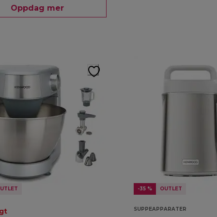
Oppdag mer
UTLET
-35 %
OUTLET
SUPPEAPPARATER
gt