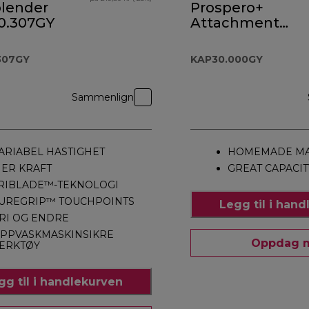
lender
Prospero+
.307GY
Attachment
KAP30.000GY
307GY
KAP30.000GY
Sammenlign
ARIABEL HASTIGHET
HOMEMADE MA
ER KRAFT
GREAT CAPACIT
RIBLADE™-TEKNOLOGI
UREGRIP™ TOUCHPOINTS
Legg til i han
RI OG ENDRE
PPVASKMASKINSIKRE
Oppdag 
ERKTØY
gg til i handlekurven