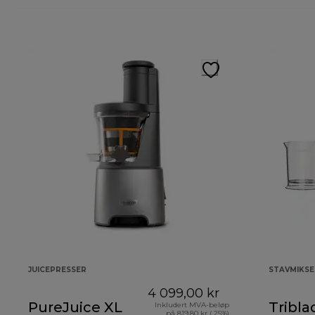
JUICEPRESSER
STAVMIKSE
4 099,00 kr
PureJuice XL
Tribla
Inkludert MVA-beløp
på 819,80 kr ( 25%)