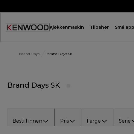
Skip
to
Content
Kjøkkenmaskin
Tilbehør
Små app
Brand Days
Brand Days SK
Brand Days SK
Bestill innen
Pris
Farge
Serie