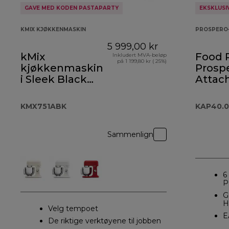
GAVE MED KODEN PASTAPARTY
EKSKLUSI
KMIX KJØKKENMASKIN
PROSPERO
5 999,00 kr
kMix
Food 
Inkludert MVA-beløp
på 1 199,80 kr ( 25%)
kjøkkenmaskin
Prosp
i Sleek Black
Attac
KMX751ABK
KAP40
KMX751ABK
KAP40.
Sammenlign
6
P
G
H
Velg tempoet
E
De riktige verktøyene til jobben