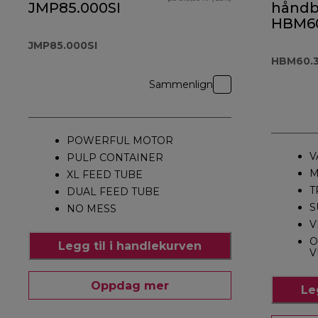
JMP85.000SI
håndb
HBM60
JMP85.000SI
HBM60.
Sammenlign
POWERFUL MOTOR
V
PULP CONTAINER
M
XL FEED TUBE
T
DUAL FEED TUBE
S
NO MESS
V
O
Legg til i handlekurven
V
Oppdag mer
Le