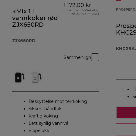
1 172,00 kr
kMix 1 L
PROSPERO
Inkludert MVA-beløp
på 234,40 kr ( 25%)
vannkoker rød
ZJX650RD
Prospe
KHC29
ZJX650RD
KHC29A.
Sammenlign
H
S
Beskyttelse mot tørrkoking
Sikkert håndtak
Kraftig koking
Lett synlig vannivå
Vippelokk