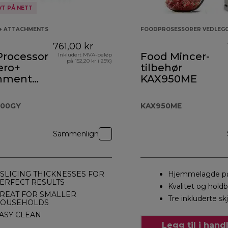
VT PÅ NETT
+ ATTACHMENTS
FOODPROSESSORER VEDLEG
761,00 kr
Processor
Food Mincer-
Inkludert MVA-beløp
på 152,20 kr ( 25%)
ero+
tilbehør
hment
KAX950ME
.000GY
000GY
KAX950ME
Sammenlign
 SLICING THICKNESSES FOR
Hjemmelagde pø
ERFECT RESULTS
Kvalitet og hold
REAT FOR SMALLER
Tre inkluderte s
OUSEHOLDS
ASY CLEAN
Legg til i han